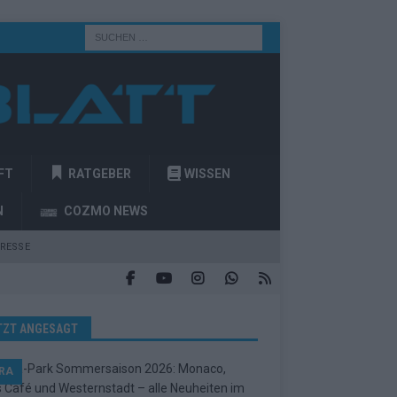
FT
RATGEBER
WISSEN
N
COZMO NEWS
RESSE
TZT ANGESAGT
RA