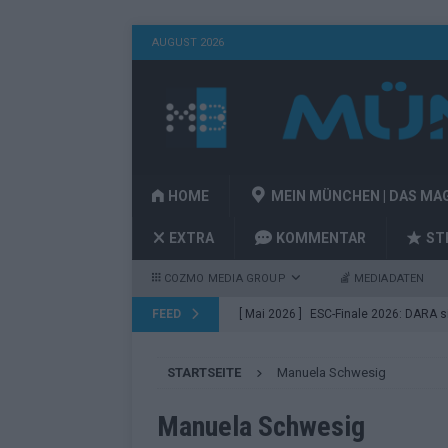
AUGUST 2026
HOME
MEIN MÜNCHEN | DAS MA
EXTRA
KOMMENTAR
ST
COZMO MEDIA GROUP
MEDIADATEN
FEED
[ Mai 2026 ]
ESC-Finale 2026: DARA sie
EUROVISION
STARTSEITE
Manuela Schwesig
[ Mai 2026 ]
ESC 2026 Finale: JJ mit M
Acts
EUROVISION
Manuela Schwesig