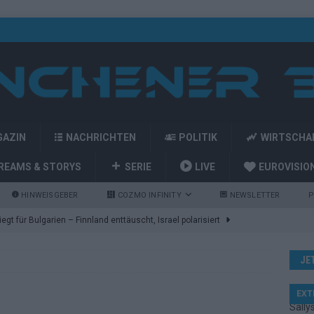
GAZIN
NACHRICHTEN
POLITIK
WIRTSCHA
REAMS & STORYS
SERIE
LIVE
EUROVISIO
HINWEISGEBER
COZMO INFINITY
NEWSLETTER
P
gt für Bulgarien – Finnland enttäuscht, Israel polarisiert
JE
ozart-Eröffnung, Eurovision-Allstars und Parov Stelar als Interval
EXT