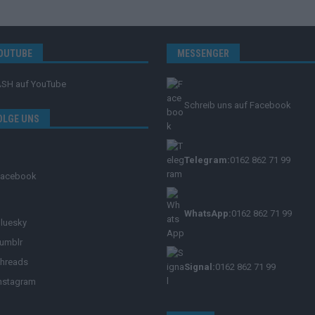
OUTUBE
MESSENGER
ASH
auf YouTube
Schreib uns auf Facebook
OLGE UNS
Telegram:
0162 862 71 99
Facebook
WhatsApp:
0162 862 71 99
luesky
umblr
hreads
Signal:
0162 862 71 99
nstagram