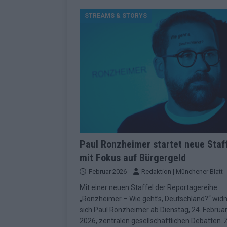
[ Mai 2026 ]
ESC 2026 Grand Final: St
STREAMS & STORYS
kommt
EUROVISION
[ Mai 2026 ]
Eurovision 2026: Der gro
KOMMENTAR
[ Mai 2026 ]
Von Lugano bis Wien: W
neu erfunden hat
EUROVISION
[ Mai 2026 ]
Eurovision 2026: Das sin
EUROVISION
[ Mai 2026 ]
ESC 2026 Halbfinale 2: E
Paul Ronzheimer startet neue Staf
mit Fokus auf Bürgergeld
KOMMENTAR
Februar 2026
Redaktion | Münchener Blatt
[ Mai 2026 ]
ESC 2026: Diese zehn L
Mit einer neuen Staffel der Reportagereihe
[ Juni 2026 ]
Europa-Park Sommersais
„Ronzheimer – Wie geht’s, Deutschland?“ wid
im Überblick
EXTRA
sich Paul Ronzheimer ab Dienstag, 24. Februa
2026, zentralen gesellschaftlichen Debatten.
[ Mai 2026 ]
Bulgarien hat gewonnen 