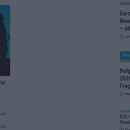
artreihenfolge steht – alle 25 Acts und wer wann auf die Bühne
Eur
Mon
ße Finale-Check – alle 25 Acts und ihre Siegchancen
– al
Ju
ie der ESC in 70 Jahren sein Abstimmungssystem immer wieder
KO
d alle 26 Finalteilnehmer für den großen Abend in Wien
Bul
2026
in starker JJ-Moment – und sonst ESC-light in Wien
fel
Fra
Ma
änder sehen die Buchmacher im Finale
EXTRA
on 2026: Monaco, Sallys Café und Westernstadt – alle Neuheiten
EUROV
met
ESC-F
r
Finnl
 Zum
– aber der ESC 2026 hinterlässt unbeantwortete Fragen
Ma