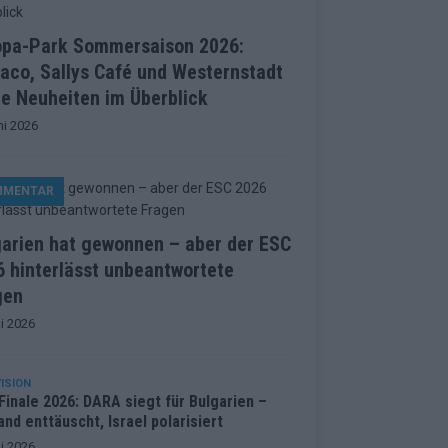
opa-Park Sommersaison 2026:
aco, Sallys Café und Westernstadt
le Neuheiten im Überblick
ni 2026
MMENTAR
garien hat gewonnen – aber der ESC
 hinterlässt unbeantwortete
gen
i 2026
ISION
inale 2026: DARA siegt für Bulgarien –
and enttäuscht, Israel polarisiert
i 2026