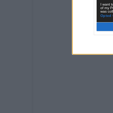
I want t
of my P
was col
Opted 