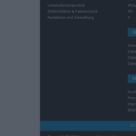
Unternehmensporträt
Ehtikrichtlinie & Faktencheck
Redaktion und Verwaltung
S
Gew
Date
Date
Date
R
Kont
Pres
Imp
Bild
C