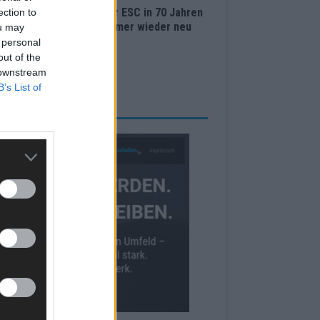
Lugano bis Wien: Wie der ESC in 70 Jahren
ection to
 Abstimmungssystem immer wieder neu
ou may
nden hat
 personal
out of the
i 2026
 downstream
B’s List of
RBE BEI UNS!