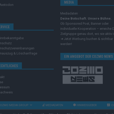
MEDIA
Mastodon
Mediadaten
Deine Botschaft. Unsere Bühne.
Ob Sponsored Post, Banner oder
ERVICE
individuelle Kooperation – erreiche 
Zielgruppe genau dort, wo sie aktiv i
innbekanntgabe
➔
Jetzt Werbung buchen & sichtbar
nschutz
werden!
nschutzvereinbarungen
nauszug & Löschanfrage
EIN ANGEBOT DER COZMO NEWS
ECHTLICHES
akt
se
ressum
nachweis
OZMO MEDIA GROUP
MEDIADATEN
HINWEISGEBER
C