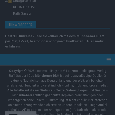
Stuttgarter Blatt
KULINARIKUM.
Raffi Gasser
HINWEISGEBER
Hast du
Hinweise
? Teile sie vertraulich mit dem
Münchener Blatt
–
per Post, E-Mail, Telefon oder anonymem Briefkasten –
Hier mehr
erfahren
.
Copyright
© 2025 | cozmo infinity n.e.V. | cozmo media group Verlag
Raffi Gasser | Das
Münchener Blatt
ist deine zuverlässige Quelle für
aktuelle Nachrichten aus Deutschland und der Welt. Wir berichten
unabhängig, fundiert und verständlich – online, mobil und crossmedial.
Alle Inhalte auf dieser Website – Texte, Videos, Logos und Design –
sind urheberrechtlich geschützt
. Kopieren, Vervielfältigen oder
Weitergeben ohne unsere Zustimmung ist nicht erlaubt. Bei Interesse
an einer Nutzung wende dich bitte an unsere Redaktion. Einige Artikel
enthalten Affiliate-Links oder Anzeige-Links (z. B. farblich markiert oder
unterstrichen). Wenn du darüber ein Produkt kaufst, erhalten wir eine