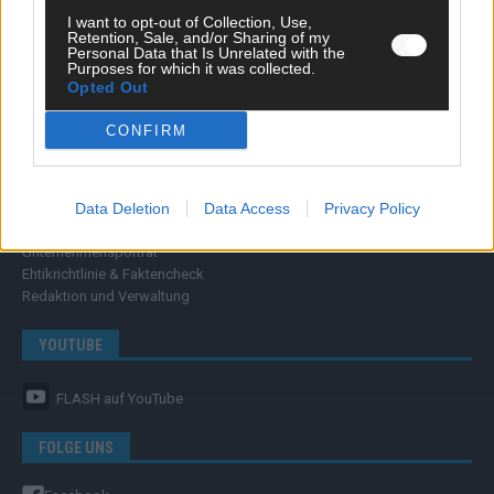
FLASH – DAS VIDEOPORTAL
I want to opt-out of Collection, Use,
Retention, Sale, and/or Sharing of my
Personal Data that Is Unrelated with the
Purposes for which it was collected.
Opted Out
CONFIRM
ÜBER UNS
Data Deletion
Data Access
Privacy Policy
Unternehmensporträt
Ehtikrichtlinie & Faktencheck
Redaktion und Verwaltung
YOUTUBE
FLASH
auf YouTube
FOLGE UNS