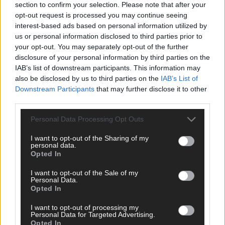
section to confirm your selection. Please note that after your
opt-out request is processed you may continue seeing
interest-based ads based on personal information utilized by
us or personal information disclosed to third parties prior to
your opt-out. You may separately opt-out of the further
disclosure of your personal information by third parties on the
SCHNELL ZUM RESSORT
IAB’s list of downstream participants. This information may
also be disclosed by us to third parties on the
IAB’s List of
Downstream Participants
that may further disclose it to other
Nachrichten
Politik
third parties.
Wirtschaft
Ratgeber
Personal Data Processing Opt Outs
Wissen
I want to opt-out of the Sharing of my
Extra
personal data.
Kommentar
Opted In
Streams & Storys
Eurovision
I want to opt-out of the Sale of my
Personal Data.
Opted In
FLASH – DAS VIDEOPORTAL
I want to opt-out of processing my
Personal Data for Targeted Advertising.
Opted In