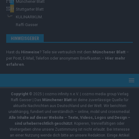
Münchener Blatt
Stuttgarter Blatt
KULINARIKUM.
Raffi Gasser
HINWEISGEBER
Hast du
Hinweise
? Teile sie vertraulich mit dem
Münchener Blatt
–
per Post, E-Mail, Telefon oder anonymem Briefkasten –
Hier mehr
erfahren
.
Copyright
© 2025 | cozmo infinity n.e.V. | cozmo media group Verlag
Raffi Gasser | Das
Münchener Blatt
ist deine zuverlässige Quelle für
aktuelle Nachrichten aus Deutschland und der Welt. Wir berichten
unabhängig, fundiert und verständlich – online, mobil und crossmedial.
Alle Inhalte auf dieser Website – Texte, Videos, Logos und Design –
sind urheberrechtlich geschützt
. Kopieren, Vervielfältigen oder
Weitergeben ohne unsere Zustimmung ist nicht erlaubt. Bei Interesse
an einer Nutzung wende dich bitte an unsere Redaktion. Einige Artikel