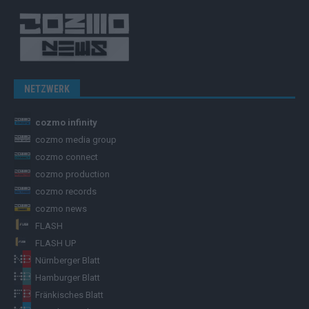
NETZWERK
cozmo infinity
cozmo media group
cozmo connect
cozmo production
cozmo records
cozmo news
FLASH
FLASH UP
Nürnberger Blatt
Hamburger Blatt
Fränkisches Blatt