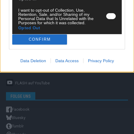
I want to opt-out of Collection, Use,
Retention, Sale, and/or Sharing of my
Personal Data that Is Unrelated with the
Purposes for which it was collected.
Opted Out
ÜBER UNS
CONFIRM
Unternehmensporträt
Ehtikrichtlinie & Faktencheck
Redaktion und Verwaltung
Data Deletion
Data Access
Privacy Policy
YOUTUBE
FLASH
auf YouTube
FOLGE UNS
Facebook
Bluesky
Tumblr