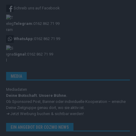
Schreib uns auf Facebook
Telegram:
0162 862 71 99
WhatsApp:
0162 862 71 99
Signal:
0162 862 71 99
MEDIA
Mediadaten
Deine Botschaft. Unsere Bühne.
Ob Sponsored Post, Banner oder individuelle Kooperation – erreiche
Deine Zielgruppe genau dort, wo sie aktiv ist.
➔
Jetzt Werbung buchen & sichtbar werden!
EIN ANGEBOT DER COZMO NEWS