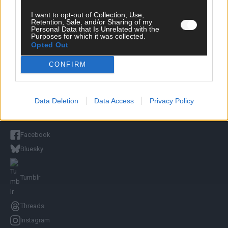
I want to opt-out of Collection, Use,
Retention, Sale, and/or Sharing of my
Unternehmensporträt
Personal Data that Is Unrelated with the
Ehtikrichtlinie & Faktencheck
Purposes for which it was collected.
Redaktion und Verwaltung
Opted Out
CONFIRM
YOUTUBE
FLASH
auf YouTube
Data Deletion
Data Access
Privacy Policy
FOLGE UNS
Facebook
Bluesky
Tumblr
Threads
Instagram