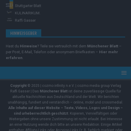
Stuttgarter Blatt
KULINARIKUM.
Raffi Gasser
HINWEISGEBER
Hast du
Hinweise
? Teile sie vertraulich mit dem
Münchener Blatt
–
per Post, E-Mail, Telefon oder anonymem Briefkasten –
Hier mehr
erfahren
.
Copyright
© 2025 | cozmo infinity n.e.V. | cozmo media group Verlag
Raffi Gasser | Das
Münchener Blatt
ist deine zuverlässige Quelle für
aktuelle Nachrichten aus Deutschland und der Welt. Wir berichten
unabhängig, fundiert und verständlich – online, mobil und crossmedial.
Alle Inhalte auf dieser Website – Texte, Videos, Logos und Design –
sind urheberrechtlich geschützt
. Kopieren, Vervielfältigen oder
Weitergeben ohne unsere Zustimmung ist nicht erlaubt. Bei Interesse
an einer Nutzung wende dich bitte an unsere Redaktion. Einige Artikel
enthalten Affiliate-Links oder Anzeige-Links (z. B. farblich markiert oder