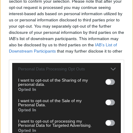
section to confirm your selection. Please note that after your
opt-out request is processed you may continue seeing
SCHNELL ZUM RESSORT
interest-based ads based on personal information utilized by
us or personal information disclosed to third parties prior to
Nachrichten
your opt-out. You may separately opt-out of the further
Politik
disclosure of your personal information by third parties on the
Wirtschaft
IAB’s list of downstream participants. This information may
Ratgeber
also be disclosed by us to third parties on the
IAB’s List of
Wissen
Downstream Participants
that may further disclose it to other
Extra
third parties.
Kommentar
Streams & Storys
Personal Data Processing Opt Outs
Eurovision
I want to opt-out of the Sharing of my
FLASH – DAS VIDEOPORTAL
personal data.
Opted In
I want to opt-out of the Sale of my
Personal Data.
Opted In
I want to opt-out of processing my
Personal Data for Targeted Advertising.
Opted In
ÜBER UNS