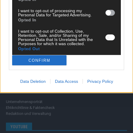
Wissen
Extra
I want to opt-out of processing my
Kommentar
Personal Data for Targeted Advertising.
Opted In
Streams & Storys
Eurovision
I want to opt-out of Collection, Use,
Retention, Sale, and/or Sharing of my
FLASH – DAS VIDEOPORTAL
Personal Data that Is Unrelated with the
Purposes for which it was collected.
Opted Out
CONFIRM
Data Deletion
Data Access
Privacy Policy
ÜBER UNS
Unternehmensporträt
Ehtikrichtlinie & Faktencheck
Redaktion und Verwaltung
YOUTUBE