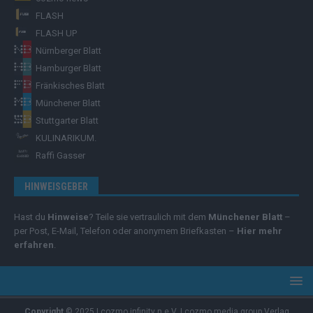
FLASH
FLASH UP
Nürnberger Blatt
Hamburger Blatt
Fränkisches Blatt
Münchener Blatt
Stuttgarter Blatt
KULINARIKUM.
Raffi Gasser
HINWEISGEBER
Hast du
Hinweise
? Teile sie vertraulich mit dem
Münchener Blatt
–
per Post, E-Mail, Telefon oder anonymem Briefkasten –
Hier mehr
erfahren
.
Copyright
© 2025 | cozmo infinity n.e.V. | cozmo media group Verlag