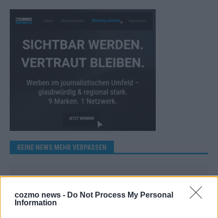
KEINE NEWS MEHR VERPASSEN
cozmo news -
Do Not Process My Personal
Information
ANZEIGE