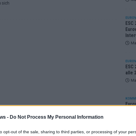
 sich
EUROV
ESC 
Eurov
Inter
Ma
EUROV
ESC 2
alle
Ma
KOMM
Eurov
25 A
ws -
Do Not Process My Personal Information
Ma
to opt-out of the sale, sharing to third parties, or processing of your per
EUROV