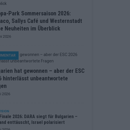
opa-Park Sommersaison 2026:
aco, Sallys Café und Westernstadt
le Neuheiten im Überblick
ni 2026
MMENTAR
garien hat gewonnen – aber der ESC
 hinterlässt unbeantwortete
gen
i 2026
ISION
inale 2026: DARA siegt für Bulgarien –
and enttäuscht, Israel polarisiert
i 2026