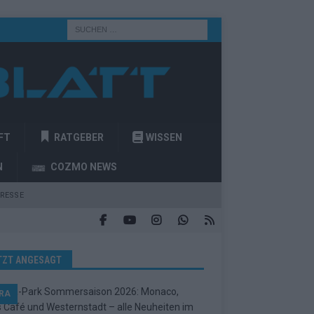
FT
RATGEBER
WISSEN
N
COZMO NEWS
RESSE
TZT ANGESAGT
RA