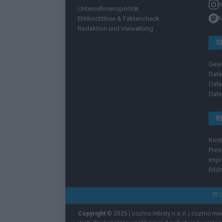
I
Unternehmensporträt
Ehtikrichtlinie & Faktencheck
Redaktion und Verwaltung
S
Gew
Date
Date
Date
R
Kont
Pres
Imp
Bild
C
Copyright
© 2025 | cozmo infinity n.e.V. | cozmo me