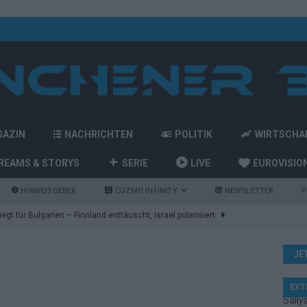
GAZIN
NACHRICHTEN
POLITIK
WIRTSCHA
REAMS & STORYS
SERIE
LIVE
EUROVISIO
HINWEISGEBER
COZMO INFINITY
NEWSLETTER
P
gt für Bulgarien – Finnland enttäuscht, Israel polarisiert
JE
ozart-Eröffnung, Eurovision-Allstars und Parov Stelar als Interval
EXT