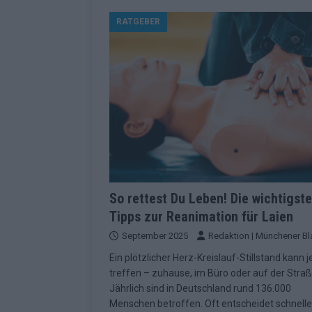
[ Mai 2026 ]
ESC 2026 Grand Final: St
RATGEBER
kommt
EUROVISION
[ Mai 2026 ]
Eurovision 2026: Der gro
KOMMENTAR
[ Mai 2026 ]
Von Lugano bis Wien: W
neu erfunden hat
EUROVISION
[ Mai 2026 ]
Eurovision 2026: Das sin
EUROVISION
[ Mai 2026 ]
ESC 2026 Halbfinale 2: E
So rettest Du Leben! Die wichtigst
Tipps zur Reanimation für Laien
KOMMENTAR
September 2025
Redaktion | Münchener Bl
[ Mai 2026 ]
ESC 2026: Diese zehn L
Ein plötzlicher Herz-Kreislauf-Stillstand kann 
[ Juni 2026 ]
Europa-Park Sommersais
treffen – zuhause, im Büro oder auf der Straß
im Überblick
EXTRA
Jährlich sind in Deutschland rund 136.000
Menschen betroffen. Oft entscheidet schnell
[ Mai 2026 ]
Bulgarien hat gewonnen 