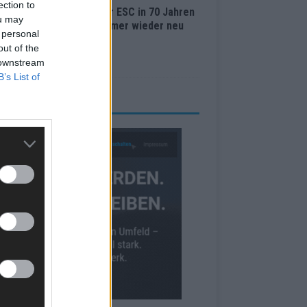
ection to
Lugano bis Wien: Wie der ESC in 70 Jahren
ou may
 Abstimmungssystem immer wieder neu
 personal
nden hat
out of the
i 2026
 downstream
B’s List of
RBE BEI UNS!