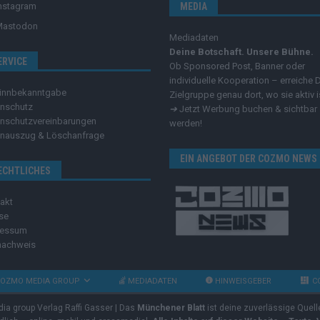
nstagram
MEDIA
Mastodon
Mediadaten
Deine Botschaft. Unsere Bühne.
ERVICE
Ob Sponsored Post, Banner oder
individuelle Kooperation – erreiche 
innbekanntgabe
Zielgruppe genau dort, wo sie aktiv i
nschutz
➔
Jetzt Werbung buchen & sichtbar
nschutzvereinbarungen
werden!
nauszug & Löschanfrage
EIN ANGEBOT DER COZMO NEWS
ECHTLICHES
akt
se
ressum
nachweis
OZMO MEDIA GROUP
MEDIADATEN
HINWEISGEBER
C
dia group Verlag Raffi Gasser | Das
Münchener Blatt
ist deine zuverlässige Quell