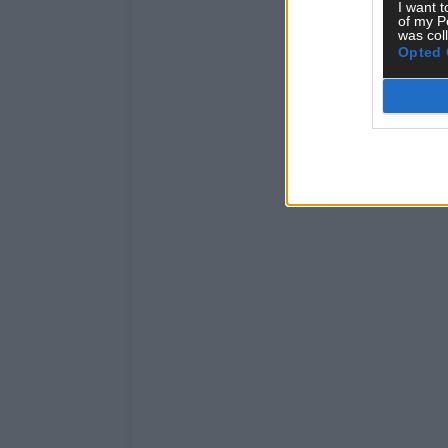
I want t
of my P
was col
Opted 