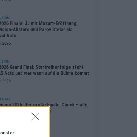
ISION
2026 Finale: JJ mit Mozart-Eröffnung,
ision-Allstars und Parov Stelar als
val Acts
i 2026
ISION
026 Grand Final: Startreihenfolge steht –
 25 Acts und wer wann auf die Bühne kommt
i 2026
ENTAR
ision 2026: Der große Finale-Check – alle
cts und ihre Siegchancen
i 2026
sonal or
ISION