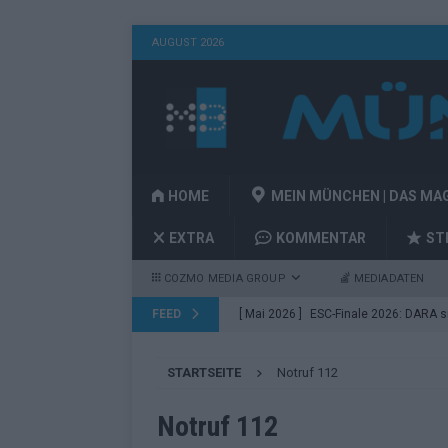
AUGUST 2026
HOME
MEIN MÜNCHEN | DAS MA
EXTRA
KOMMENTAR
ST
COZMO MEDIA GROUP
MEDIADATEN
FEED
[ Mai 2026 ]
ESC-Finale 2026: DARA sie
EUROVISION
STARTSEITE
Notruf 112
[ Mai 2026 ]
ESC 2026 Finale: JJ mit M
Acts
EUROVISION
Notruf 112