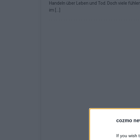
Handeln über Leben und Tod. Doch viele fühlen
KOMMENTAR
im
[…]
cozmo ne
If you wish 