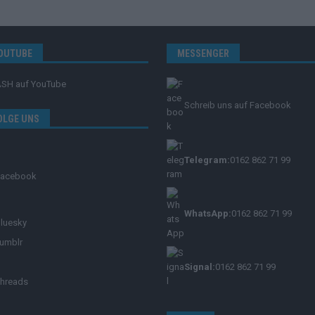
OUTUBE
MESSENGER
ASH
auf YouTube
Schreib uns auf Facebook
OLGE UNS
Telegram:
0162 862 71 99
Facebook
WhatsApp:
0162 862 71 99
luesky
umblr
Signal:
0162 862 71 99
hreads