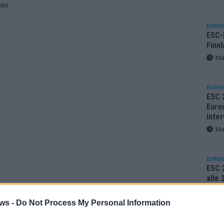
hes
EUROV
ESC-F
Finnl
Ma
EUROV
ESC 
Eurov
Inter
Ma
EUROV
ESC 2
alle
Ma
ws -
Do Not Process My Personal Information
KOMM