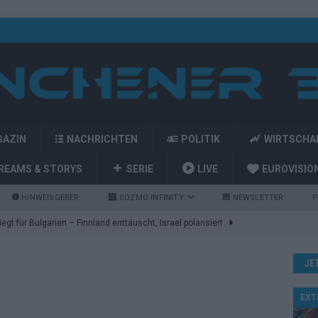
GAZIN
NACHRICHTEN
POLITIK
WIRTSCHA
REAMS & STORYS
SERIE
LIVE
EUROVISIO
HINWEISGEBER
COZMO INFINITY
NEWSLETTER
P
gt für Bulgarien – Finnland enttäuscht, Israel polarisiert
JE
ozart-Eröffnung, Eurovision-Allstars und Parov Stelar als Interval
EXT