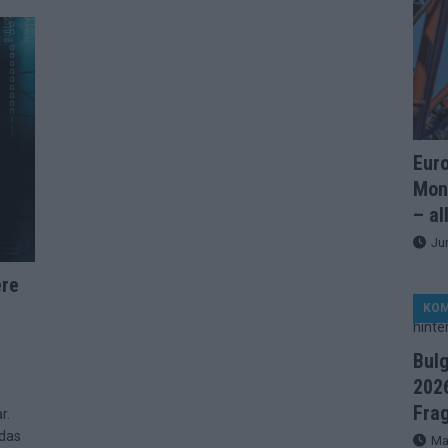
artreihenfolge steht – alle 25 Acts und wer wann auf die Bühne
ße Finale-Check – alle 25 Acts und ihre Siegchancen
ie der ESC in 70 Jahren sein Abstimmungssystem immer wieder
Eur
Mon
d alle 26 Finalteilnehmer für den großen Abend in Wien
– al
Ju
in starker JJ-Moment – und sonst ESC-light in Wien
ere
KO
änder sehen die Buchmacher im Finale
EXTRA
Bul
on 2026: Monaco, Sallys Café und Westernstadt – alle Neuheiten
2026
Fra
r.
 das
Ma
– aber der ESC 2026 hinterlässt unbeantwortete Fragen