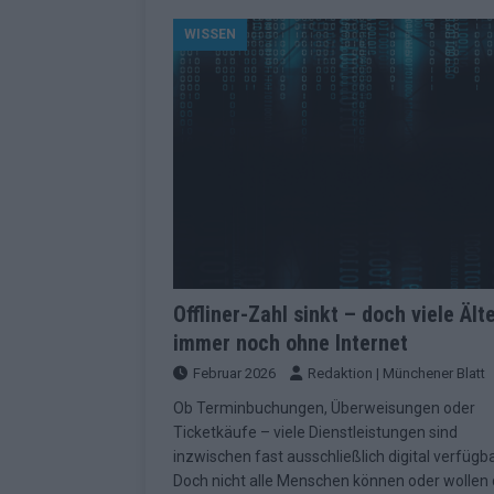
[ Mai 2026 ]
ESC 2026 Grand Final: St
WISSEN
kommt
EUROVISION
[ Mai 2026 ]
Eurovision 2026: Der gro
KOMMENTAR
[ Mai 2026 ]
Von Lugano bis Wien: W
neu erfunden hat
EUROVISION
[ Mai 2026 ]
Eurovision 2026: Das sin
EUROVISION
[ Mai 2026 ]
ESC 2026 Halbfinale 2: E
Offliner-Zahl sinkt – doch viele Ält
immer noch ohne Internet
KOMMENTAR
Februar 2026
Redaktion | Münchener Blatt
[ Mai 2026 ]
ESC 2026: Diese zehn L
Ob Terminbuchungen, Überweisungen oder
[ Juni 2026 ]
Europa-Park Sommersais
Ticketkäufe – viele Dienstleistungen sind
im Überblick
EXTRA
inzwischen fast ausschließlich digital verfügba
Doch nicht alle Menschen können oder wollen
[ Mai 2026 ]
Bulgarien hat gewonnen 