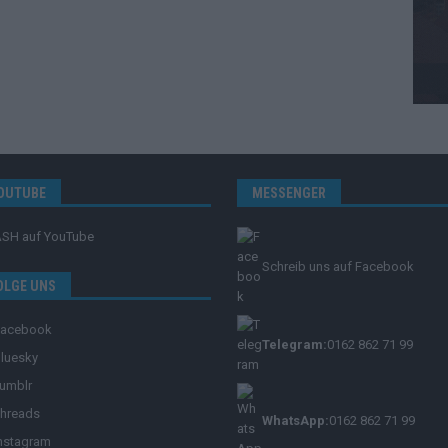
OUTUBE
MESSENGER
ASH
auf YouTube
Schreib uns auf Facebook
OLGE UNS
Facebook
Telegram:
0162 862 71 99
luesky
umblr
hreads
WhatsApp:
0162 862 71 99
nstagram