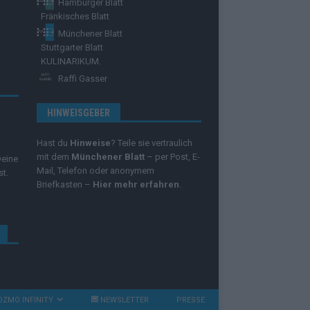
Hamburger Blatt
Fränkisches Blatt
Münchener Blatt
Stuttgarter Blatt
KULINARIKUM.
Raffi Gasser
HINWEISGEBER
Hast du
Hinweise
? Teile sie vertraulich
mit dem
Münchener Blatt
– per Post, E-
Deine
Mail, Telefon oder anonymem
st.
Briefkasten –
Hier mehr erfahren
.
OZMO INFINITY
NEWSLETTER
PRESSE