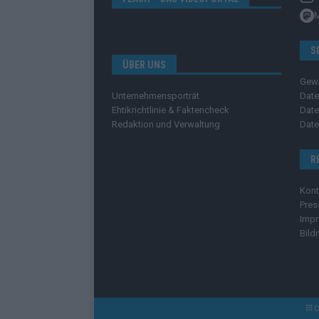
S
ÜBER UNS
Gew
Unternehmensporträt
Date
Ehtikrichtlinie & Faktencheck
Date
Redaktion und Verwaltung
Date
R
Kont
Pres
Imp
Bild
C