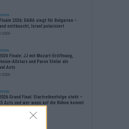
ISION
inale 2026: DARA siegt für Bulgarien –
and enttäuscht, Israel polarisiert
i 2026
ISION
2026 Finale: JJ mit Mozart-Eröffnung,
ision-Allstars und Parov Stelar als
val Acts
i 2026
ISION
026 Grand Final: Startreihenfolge steht –
 25 Acts und wer wann auf die Bühne kommt
i 2026
ENTAR