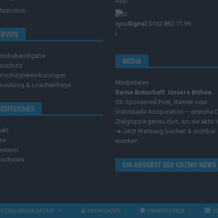
Mastodon
Signal:
0162 862 71 99
ERVICE
innbekanntgabe
MEDIA
nschutz
nschutzvereinbarungen
Mediadaten
nauszug & Löschanfrage
Deine Botschaft. Unsere Bühne.
Ob Sponsored Post, Banner oder
ECHTLICHES
individuelle Kooperation – erreiche 
Zielgruppe genau dort, wo sie aktiv i
akt
➔
Jetzt Werbung buchen & sichtbar
se
werden!
ressum
nachweis
EIN ANGEBOT DER COZMO NEWS
OZMO MEDIA GROUP
MEDIADATEN
HINWEISGEBER
C