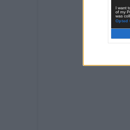
I want t
of my P
was col
Opted 