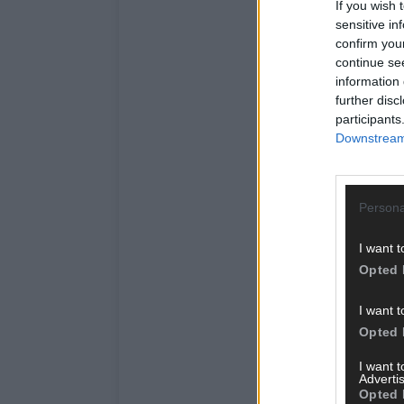
If you wish 
sensitive in
confirm you
continue se
information 
further disc
participants
Downstream 
Persona
I want t
Opted 
I want t
Opted 
I want 
Advertis
Opted 