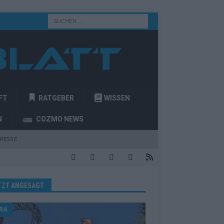
FT
RATGEBER
WISSEN
N
COZMO NEWS
RESSE
TZT ANGESAGT
RA