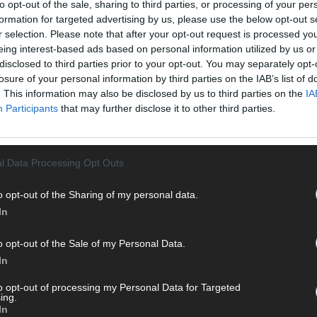
to opt-out of the sale, sharing to third parties, or processing of your per
Eurov
formation for targeted advertising by us, please use the below opt-out s
25 A
r selection. Please note that after your opt-out request is processed y
Ma
eing interest-based ads based on personal information utilized by us or
disclosed to third parties prior to your opt-out. You may separately opt-
losure of your personal information by third parties on the IAB’s list of
EUROV
. This information may also be disclosed by us to third parties on the
IA
Von 
Participants
that may further disclose it to other third parties.
sein
erfu
Ma
l Data Processing Opt Outs
WE
o opt-out of the Sharing of my personal data.
In
o opt-out of the Sale of my Personal Data.
In
to opt-out of processing my Personal Data for Targeted
ing.
In