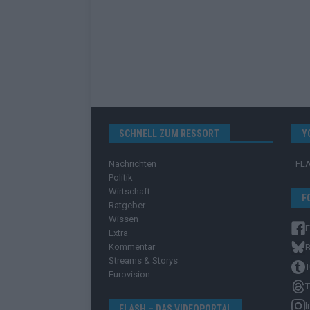
SCHNELL ZUM RESSORT
Y
Nachrichten
FL
Politik
Wirtschaft
F
Ratgeber
Wissen
Extra
Kommentar
B
Streams & Storys
T
Eurovision
T
I
FLASH – DAS VIDEOPORTAL