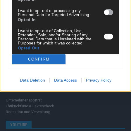
Wissen
Extra
I want to opt-out of processing my
Kommentar
Personal Data for Targeted Advertising.
Opted In
Streams & Storys
Eurovision
I want to opt-out of Collection, Use,
Retention, Sale, and/or Sharing of my
FLASH – DAS VIDEOPORTAL
Personal Data that Is Unrelated with the
Purposes for which it was collected.
Opted Out
CONFIRM
Data Deletion
Data Access
Privacy Policy
ÜBER UNS
Unternehmensporträt
Ehtikrichtlinie & Faktencheck
Redaktion und Verwaltung
YOUTUBE