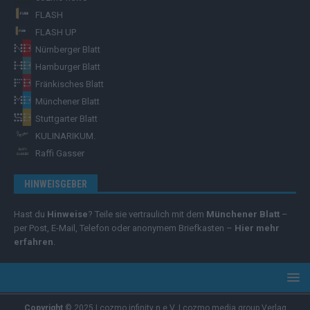
FLASH
FLASH UP
Nürnberger Blatt
Hamburger Blatt
Fränkisches Blatt
Münchener Blatt
Stuttgarter Blatt
KULINARIKUM.
Raffi Gasser
HINWEISGEBER
Hast du
Hinweise
? Teile sie vertraulich mit dem
Münchener Blatt
–
per Post, E-Mail, Telefon oder anonymem Briefkasten –
Hier mehr
erfahren
.
Copyright
© 2025 | cozmo infinity n.e.V. | cozmo media group Verlag