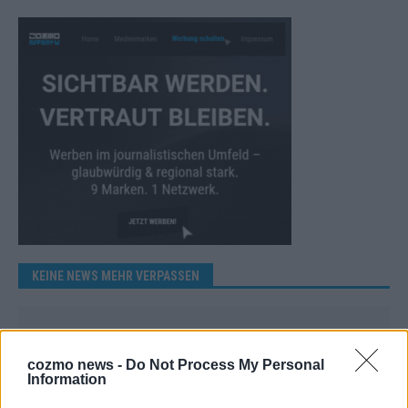
KEINE NEWS MEHR VERPASSEN
cozmo news -
Do Not Process My Personal
Information
ANZEIGE