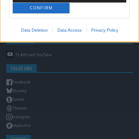
CONFIRM
Unternehmensporträt
Ehtikrichtlinie & Faktencheck
Redaktion und Verwaltung
Data Deletion
Data Access
Privacy Policy
YOUTUBE
FLASH
auf YouTube
FOLGE UNS
Facebook
Bluesky
Tumblr
Threads
Instagram
Mastodon