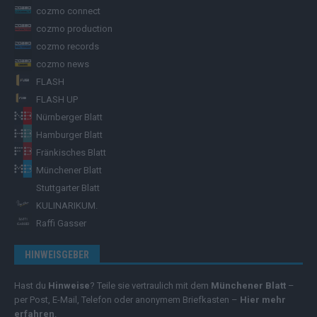
cozmo connect
cozmo production
cozmo records
cozmo news
FLASH
FLASH UP
Nürnberger Blatt
Hamburger Blatt
Fränkisches Blatt
Münchener Blatt
Stuttgarter Blatt
KULINARIKUM.
Raffi Gasser
HINWEISGEBER
Hast du
Hinweise
? Teile sie vertraulich mit dem
Münchener Blatt
–
per Post, E-Mail, Telefon oder anonymem Briefkasten –
Hier mehr
erfahren
.