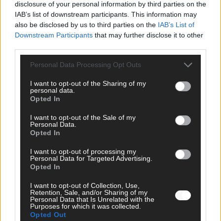
disclosure of your personal information by third parties on the
IAB’s list of downstream participants. This information may
SCHNELL ZUM RESSORT
also be disclosed by us to third parties on the
IAB’s List of
Downstream Participants
that may further disclose it to other
Nachrichten
third parties.
Politik
Wirtschaft
Personal Data Processing Opt Outs
Ratgeber
Wissen
I want to opt-out of the Sharing of my
Extra
personal data.
Kommentar
Opted In
Streams & Storys
Eurovision
I want to opt-out of the Sale of my
Personal Data.
Opted In
FLASH – DAS VIDEOPORTAL
I want to opt-out of processing my
Personal Data for Targeted Advertising.
Opted In
I want to opt-out of Collection, Use,
Retention, Sale, and/or Sharing of my
Personal Data that Is Unrelated with the
Purposes for which it was collected.
Opted Out
ÜBER UNS