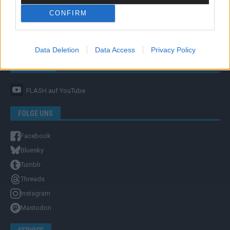
CONFIRM
Unternehmensporträt
Ehtikrichtlinie & Faktencheck
Redaktion und Verwaltung
Data Deletion
Data Access
Privacy Policy
YOUTUBE
FLASH
auf YouTube
FOLGE UNS
Facebook
Bluesky
Tumblr
Threads
Instagram
Mastodon