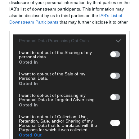
disclosure of your personal information by third parties on the
IAB’s list of downstream participants. This information may
SCHNELL ZUM RESSORT
also be disclosed by us to third parties on the
IAB’s List of
Downstream Participants
that may further disclose it to other
Nachrichten
third parties.
Politik
Wirtschaft
Personal Data Processing Opt Outs
Ratgeber
Wissen
I want to opt-out of the Sharing of my
Extra
personal data.
Kommentar
Opted In
Streams & Storys
Eurovision
I want to opt-out of the Sale of my
Personal Data.
Opted In
FLASH – DAS VIDEOPORTAL
I want to opt-out of processing my
Personal Data for Targeted Advertising.
Opted In
I want to opt-out of Collection, Use,
Retention, Sale, and/or Sharing of my
Personal Data that Is Unrelated with the
Purposes for which it was collected.
Opted Out
ÜBER UNS