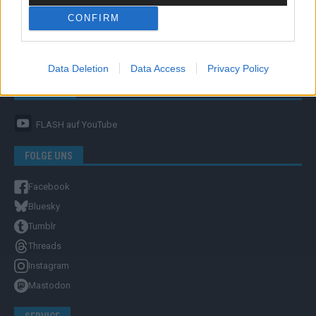
CONFIRM
Unternehmensporträt
Ehtikrichtlinie & Faktencheck
Redaktion und Verwaltung
Data Deletion
Data Access
Privacy Policy
YOUTUBE
FLASH
auf YouTube
FOLGE UNS
Facebook
Bluesky
Tumblr
Threads
Instagram
Mastodon