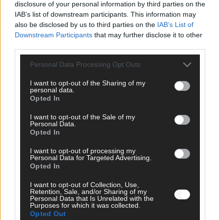
disclosure of your personal information by third parties on the
IAB’s list of downstream participants. This information may
SCHNELL ZUM RESSORT
also be disclosed by us to third parties on the
IAB’s List of
Downstream Participants
that may further disclose it to other
Nachrichten
third parties.
Politik
Wirtschaft
Personal Data Processing Opt Outs
Ratgeber
Wissen
I want to opt-out of the Sharing of my
Extra
personal data.
Kommentar
Opted In
Streams & Storys
Eurovision
I want to opt-out of the Sale of my
Personal Data.
Opted In
FLASH – DAS VIDEOPORTAL
I want to opt-out of processing my
Personal Data for Targeted Advertising.
Opted In
I want to opt-out of Collection, Use,
Retention, Sale, and/or Sharing of my
Personal Data that Is Unrelated with the
Purposes for which it was collected.
Opted Out
ÜBER UNS