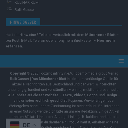
KULINARIKUM.
Raffi Gasser
HINWEISGEBER
Hast du
Hinweise
? Teile sie vertraulich mit dem
Münchener Blatt
–
per Post, E-Mail, Telefon oder anonymem Briefkasten –
Hier mehr
erfahren
.
Copyright
© 2025 | cozmo infinity n.e.V. | cozmo media group Verlag
Raffi Gasser | Das
Münchener Blatt
ist deine zuverlässige Quelle für
aktuelle Nachrichten aus Deutschland und der Welt. Wir berichten
unabhängig, fundiert und verständlich – online, mobil und crossmedial.
Alle Inhalte auf dieser Website – Texte, Videos, Logos und Design –
sind urheberrechtlich geschützt
. Kopieren, Vervielfältigen oder
Weitergeben ohne unsere Zustimmung ist nicht erlaubt. Bei Interesse
an einer Nutzung wende dich bitte an unsere Redaktion. Einige Artikel
enthalten Affiliate-Links oder Anzeige-Links (z. B. farblich markiert oder
unterstrichen). Wenn du darüber ein Produkt kaufst, erhalten wir eine
DE
kleine Provision – für dich entstehen keine Zusatzkosten. Der Kauf