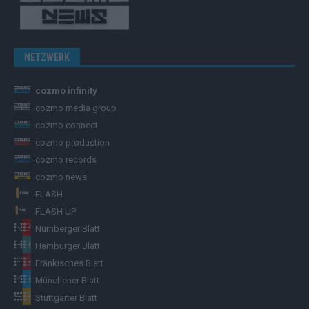
NETZWERK
cozmo infinity
cozmo media group
cozmo connect
cozmo production
cozmo records
cozmo news
FLASH
FLASH UP
Nürnberger Blatt
Hamburger Blatt
Fränkisches Blatt
Münchener Blatt
Stuttgarter Blatt