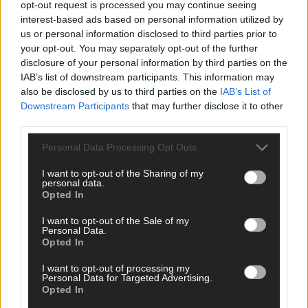
opt-out request is processed you may continue seeing
interest-based ads based on personal information utilized by
SCHNELL ZUM RESSORT
us or personal information disclosed to third parties prior to
your opt-out. You may separately opt-out of the further
Nachrichten
disclosure of your personal information by third parties on the
Politik
IAB’s list of downstream participants. This information may
Wirtschaft
also be disclosed by us to third parties on the
IAB’s List of
Ratgeber
Downstream Participants
that may further disclose it to other
Wissen
third parties.
Extra
Kommentar
Personal Data Processing Opt Outs
Streams & Storys
Eurovision
I want to opt-out of the Sharing of my
personal data.
FLASH – DAS VIDEOPORTAL
Opted In
I want to opt-out of the Sale of my
Personal Data.
Opted In
I want to opt-out of processing my
Personal Data for Targeted Advertising.
Opted In
ÜBER UNS