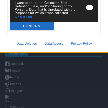
I want to opt-out of Collection, Use,
Retention, Sale, and/or Sharing of my
Personal Data that Is Unrelated with the
Unternehmensporträt
Purposes for which it was collected.
Ehtikrichtlinie & Faktencheck
Opted Out
Redaktion und Verwaltung
CONFIRM
YOUTUBE
FLASH
auf YouTube
Data Deletion
Data Access
Privacy Policy
FOLGE UNS
Facebook
Bluesky
Tumblr
Threads
Instagram
Mastodon