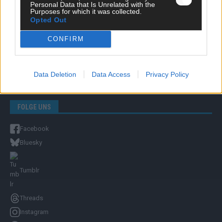
Personal Data that Is Unrelated with the
Purposes for which it was collected.
Opted Out
Unternehmensporträt
Ehtikrichtlinie & Faktencheck
CONFIRM
Redaktion und Verwaltung
YOUTUBE
Data Deletion
Data Access
Privacy Policy
FLASH
auf YouTube
FOLGE UNS
Facebook
Bluesky
Tumblr
Threads
Instagram