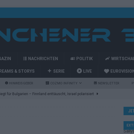
GAZIN
NACHRICHTEN
POLITIK
WIRTSCHA
REAMS & STORYS
SERIE
LIVE
EUROVISIO
HINWEISGEBER
COZMO INFINITY
NEWSLETTER
P
gt für Bulgarien – Finnland enttäuscht, Israel polarisiert
JE
ozart-Eröffnung, Eurovision-Allstars und Parov Stelar als Interval
EXT