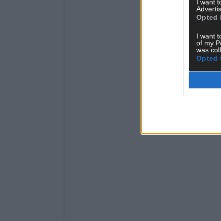
I want 
Advertis
Opted 
I want t
of my P
was col
Opted 