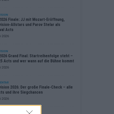
ISION
2026 Finale: JJ mit Mozart-Eröffnung,
ision-Allstars und Parov Stelar als
val Acts
i 2026
ISION
026 Grand Final: Startreihenfolge steht –
 25 Acts und wer wann auf die Bühne kommt
i 2026
ENTAR
ision 2026: Der große Finale-Check – alle
cts und ihre Siegchancen
i 2026
ISION