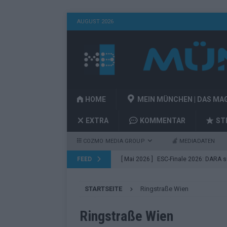
AUGUST 2026
HOME
MEIN MÜNCHEN | DAS MA
EXTRA
KOMMENTAR
ST
COZMO MEDIA GROUP
MEDIADATEN
FEED
[ Mai 2026 ]
ESC-Finale 2026: DARA sie
EUROVISION
STARTSEITE
Ringstraße Wien
[ Mai 2026 ]
ESC 2026 Finale: JJ mit M
Acts
EUROVISION
Ringstraße Wien