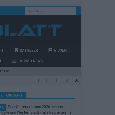
FT
RATGEBER
WISSEN
N
COZMO NEWS
RESSE
TZT ANGESAGT
RA