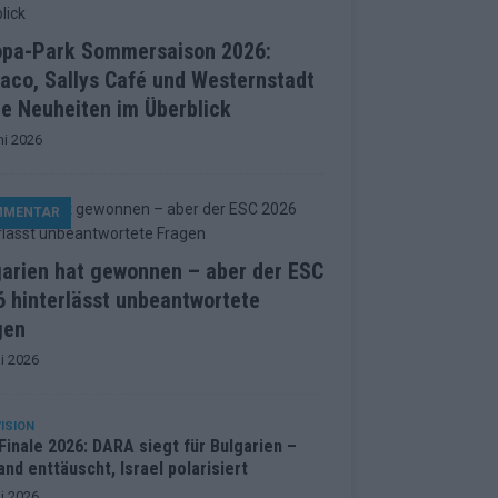
opa-Park Sommersaison 2026:
aco, Sallys Café und Westernstadt
le Neuheiten im Überblick
ni 2026
MMENTAR
garien hat gewonnen – aber der ESC
 hinterlässt unbeantwortete
gen
i 2026
ISION
inale 2026: DARA siegt für Bulgarien –
and enttäuscht, Israel polarisiert
i 2026