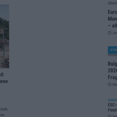
artreihenfolge steht – alle 25 Acts und wer wann auf die Bühne
Eur
Mon
ße Finale-Check – alle 25 Acts und ihre Siegchancen
– al
Ju
ie der ESC in 70 Jahren sein Abstimmungssystem immer wieder
KO
d alle 26 Finalteilnehmer für den großen Abend in Wien
Bul
2026
in starker JJ-Moment – und sonst ESC-light in Wien
d:
Fra
zene
Ma
änder sehen die Buchmacher im Finale
EXTRA
on 2026: Monaco, Sallys Café und Westernstadt – alle Neuheiten
EUROV
ESC-F
tadt,
Finnl
ion
– aber der ESC 2026 hinterlässt unbeantwortete Fragen
Ma