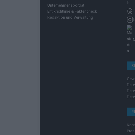
Unternehmensporträt
T
Ehtikrichtlinie & Faktencheck
Redaktion und Verwaltung
I
S
Gew
Date
Date
Date
R
Kont
Pres