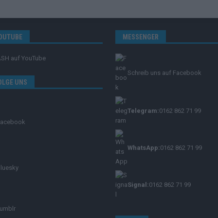
OUTUBE
MESSENGER
ASH
auf YouTube
Schreib uns auf Facebook
OLGE UNS
Telegram:
0162 862 71 99
Facebook
WhatsApp:
0162 862 71 99
luesky
Signal:
0162 862 71 99
umblr