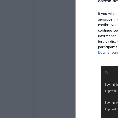
cozmo ne
If you wish 
sensitive in
confirm you
continue se
information 
further disc
participants
Downstream 
Persona
I want t
Opted 
I want t
Opted 