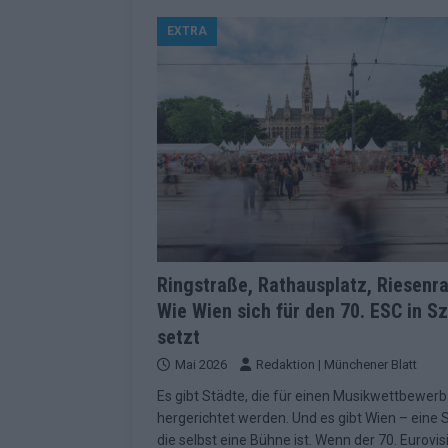
[ Mai 2026 ]
ESC 2026 Grand Final: St
EXTRA
kommt
EUROVISION
[ Mai 2026 ]
Eurovision 2026: Der gro
KOMMENTAR
[ Mai 2026 ]
Von Lugano bis Wien: W
neu erfunden hat
EUROVISION
[ Mai 2026 ]
Eurovision 2026: Das sin
EUROVISION
[ Mai 2026 ]
ESC 2026 Halbfinale 2: E
Ringstraße, Rathausplatz, Riesenra
Wie Wien sich für den 70. ESC in S
KOMMENTAR
setzt
[ Mai 2026 ]
ESC 2026: Diese zehn L
Mai 2026
Redaktion | Münchener Blatt
[ Juni 2026 ]
Europa-Park Sommersais
Es gibt Städte, die für einen Musikwettbewerb
im Überblick
EXTRA
hergerichtet werden. Und es gibt Wien – eine S
die selbst eine Bühne ist. Wenn der 70. Eurovis
[ Mai 2026 ]
Bulgarien hat gewonnen 