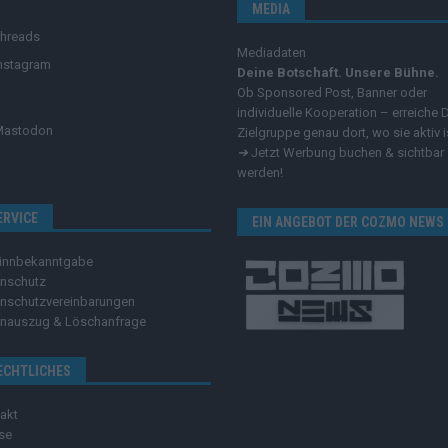
MEDIA
hreads
Mediadaten
nstagram
Deine Botschaft. Unsere Bühne.
Ob Sponsored Post, Banner oder
individuelle Kooperation – erreiche 
Mastodon
Zielgruppe genau dort, wo sie aktiv i
➔
Jetzt Werbung buchen & sichtbar
werden!
ERVICE
EIN ANGEBOT DER COZMO NEWS
innbekanntgabe
nschutz
nschutzvereinbarungen
nauszug & Löschanfrage
ECHTLICHES
akt
se