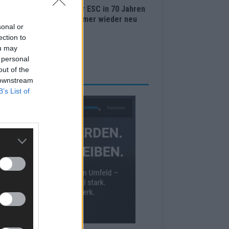
Lugano bis Wien: Wie der ESC in 70 Jahren
 Abstimmungssystem immer wieder neu
sonal or
nden hat
ection to
i 2026
ou may
 personal
out of the
RBE BEI UNS!
 downstream
B’s List of