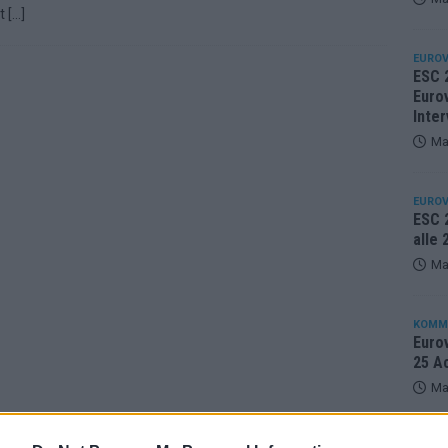
lt
[…]
EUROV
ESC 
Eurov
Inter
Ma
EUROV
ESC 2
alle
Ma
KOMM
Eurov
25 A
Ma
EUROV