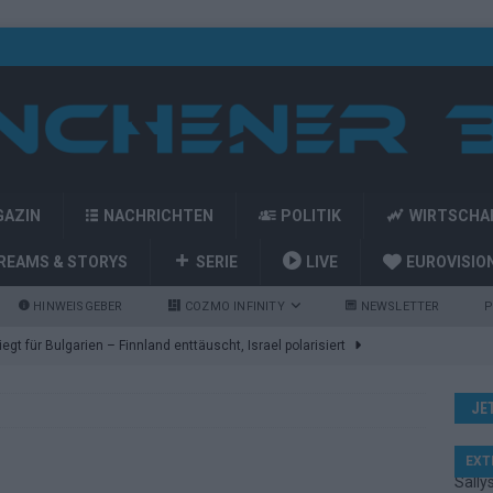
GAZIN
NACHRICHTEN
POLITIK
WIRTSCHA
REAMS & STORYS
SERIE
LIVE
EUROVISIO
HINWEISGEBER
COZMO INFINITY
NEWSLETTER
P
gt für Bulgarien – Finnland enttäuscht, Israel polarisiert
JE
ozart-Eröffnung, Eurovision-Allstars und Parov Stelar als Interval
EXT