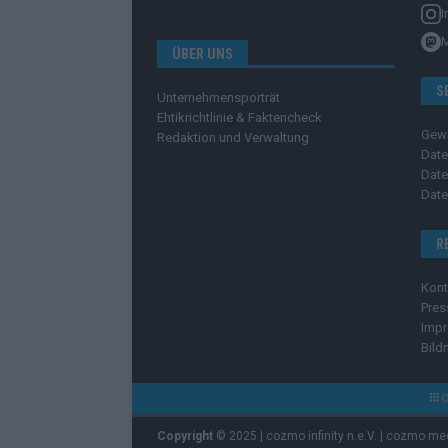
I
ÜBER UNS
S
Unternehmensporträt
Ehtikrichtlinie & Faktencheck
Gew
Redaktion und Verwaltung
Date
Date
Date
R
Kont
Pres
Imp
Bild
C
Copyright
© 2025 | cozmo infinity n.e.V. | cozmo me