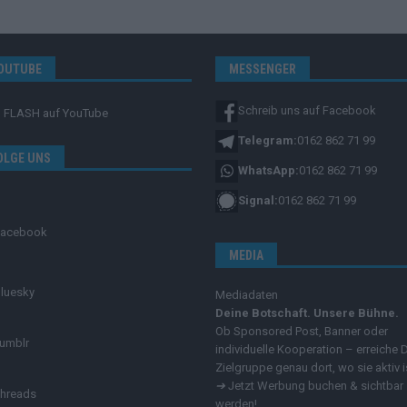
OUTUBE
MESSENGER
Schreib uns auf Facebook
FLASH
auf YouTube
Telegram:
0162 862 71 99
OLGE UNS
WhatsApp:
0162 862 71 99
Signal:
0162 862 71 99
Facebook
MEDIA
luesky
Mediadaten
Deine Botschaft. Unsere Bühne.
Ob Sponsored Post, Banner oder
umblr
individuelle Kooperation – erreiche 
Zielgruppe genau dort, wo sie aktiv i
➔
Jetzt Werbung buchen & sichtbar
hreads
werden!