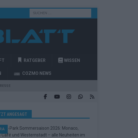
FT
RATGEBER
WISSEN
N
COZMO NEWS
RESSE
TZT ANGESAGT
RA