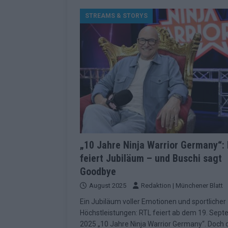
[ Mai 2026 ]
ESC 2026 Grand Final: St
STREAMS & STORYS
kommt
EUROVISION
[ Mai 2026 ]
Eurovision 2026: Der gro
KOMMENTAR
[ Mai 2026 ]
Von Lugano bis Wien: W
neu erfunden hat
EUROVISION
[ Mai 2026 ]
Eurovision 2026: Das sin
EUROVISION
[ Mai 2026 ]
ESC 2026 Halbfinale 2: E
„10 Jahre Ninja Warrior Germany“:
feiert Jubiläum – und Buschi sagt
KOMMENTAR
Goodbye
[ Mai 2026 ]
ESC 2026: Diese zehn L
August 2025
Redaktion | Münchener Blatt
[ Juni 2026 ]
Europa-Park Sommersais
Ein Jubiläum voller Emotionen und sportlicher
im Überblick
EXTRA
Höchstleistungen: RTL feiert ab dem 19. Sep
2025 „10 Jahre Ninja Warrior Germany“. Doch d
[ Mai 2026 ]
Bulgarien hat gewonnen 