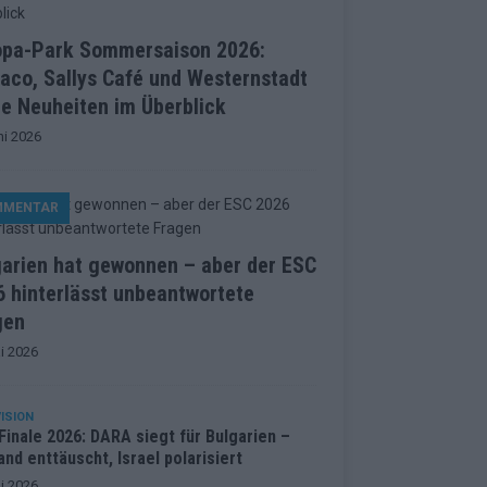
opa-Park Sommersaison 2026:
aco, Sallys Café und Westernstadt
le Neuheiten im Überblick
ni 2026
MMENTAR
garien hat gewonnen – aber der ESC
 hinterlässt unbeantwortete
gen
i 2026
ISION
inale 2026: DARA siegt für Bulgarien –
and enttäuscht, Israel polarisiert
i 2026