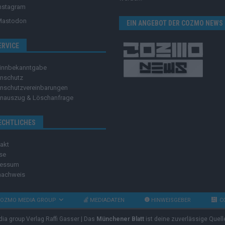
nstagram
Mastodon
EIN ANGEBOT DER COZMO NEWS
ERVICE
innbekanntgabe
nschutz
nschutzvereinbarungen
nauszug & Löschanfrage
ECHTLICHES
akt
se
ressum
nachweis
OZMO MEDIA GROUP
MEDIADATEN
HINWEISGEBER
C
dia group Verlag Raffi Gasser | Das
Münchener Blatt
ist deine zuverlässige Quell