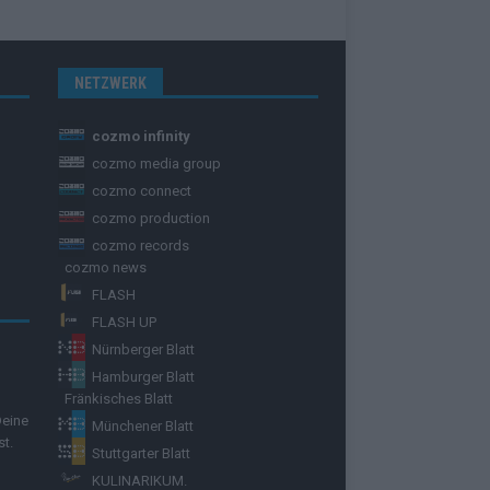
NETZWERK
cozmo infinity
cozmo media group
cozmo connect
cozmo production
cozmo records
cozmo news
FLASH
FLASH UP
Nürnberger Blatt
Hamburger Blatt
Fränkisches Blatt
Deine
Münchener Blatt
st.
Stuttgarter Blatt
KULINARIKUM.