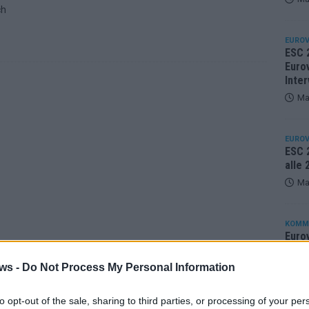
ch
EUROV
ESC 
Eurov
Inter
Ma
EUROV
ESC 2
alle
Ma
KOMM
Eurov
25 A
ws -
Do Not Process My Personal Information
Ma
to opt-out of the sale, sharing to third parties, or processing of your per
EUROV