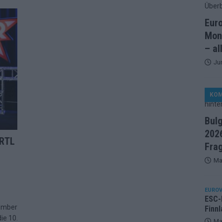
artreihenfolge steht – alle 25 Acts und wer wann auf die Bühne
Eur
Mon
ße Finale-Check – alle 25 Acts und ihre Siegchancen
– al
Ju
ie der ESC in 70 Jahren sein Abstimmungssystem immer wieder
KO
d alle 26 Finalteilnehmer für den großen Abend in Wien
Bul
2026
in starker JJ-Moment – und sonst ESC-light in Wien
 RTL
Fra
Ma
änder sehen die Buchmacher im Finale
EXTRA
on 2026: Monaco, Sallys Café und Westernstadt – alle Neuheiten
EUROV
ESC-F
tember
Finnl
ie 10.
– aber der ESC 2026 hinterlässt unbeantwortete Fragen
Ma