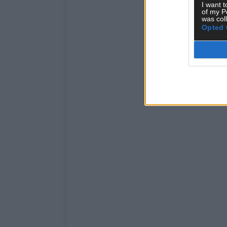
I want t
of my P
was col
Opted 