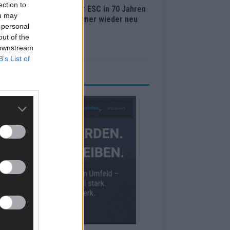
ection to
Lugano bis Wien: Wie der ESC in 70 Jahren
ou may
 Abstimmungssystem immer wieder neu
 personal
nden hat
out of the
i 2026
 downstream
B’s List of
RBE BEI UNS!