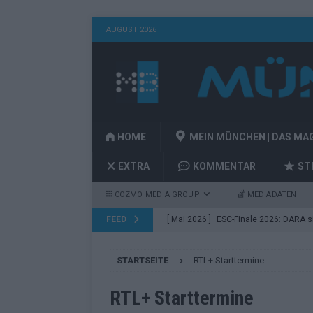
AUGUST 2026
HOME
MEIN MÜNCHEN | DAS MA
EXTRA
KOMMENTAR
ST
COZMO MEDIA GROUP
MEDIADATEN
FEED
[ Mai 2026 ]
ESC-Finale 2026: DARA sie
EUROVISION
STARTSEITE
RTL+ Starttermine
[ Mai 2026 ]
ESC 2026 Finale: JJ mit M
Acts
EUROVISION
RTL+ Starttermine