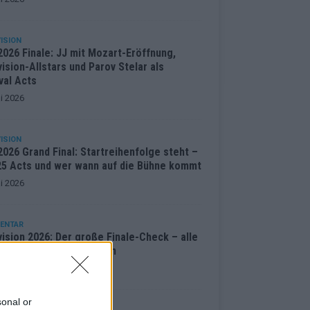
ISION
2026 Finale: JJ mit Mozart-Eröffnung,
ision-Allstars und Parov Stelar als
val Acts
i 2026
ISION
026 Grand Final: Startreihenfolge steht –
 25 Acts und wer wann auf die Bühne kommt
i 2026
ENTAR
ision 2026: Der große Finale-Check – alle
cts und ihre Siegchancen
i 2026
sonal or
ISION