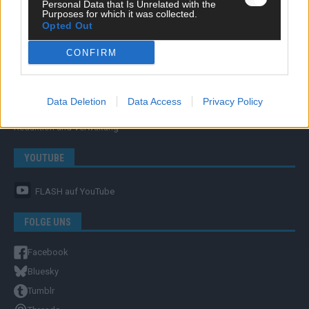
Personal Data that Is Unrelated with the
Purposes for which it was collected.
Opted Out
CONFIRM
ÜBER UNS
Unternehmensporträt
Data Deletion
Data Access
Privacy Policy
Ehtikrichtlinie & Faktencheck
Redaktion und Verwaltung
YOUTUBE
FLASH
auf YouTube
FOLGE UNS
Facebook
Bluesky
Tumblr