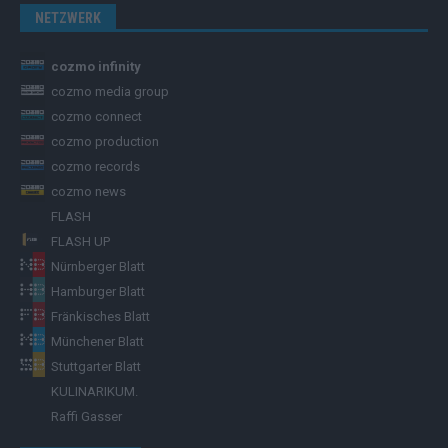
NETZWERK
cozmo infinity
cozmo media group
cozmo connect
cozmo production
cozmo records
cozmo news
FLASH
FLASH UP
Nürnberger Blatt
Hamburger Blatt
Fränkisches Blatt
Münchener Blatt
Stuttgarter Blatt
KULINARIKUM.
Raffi Gasser