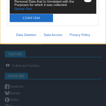
Personal Data that Is Unrelated with the
Purposes for which it was collected.
Opted Out
CONFIRM
ÜBER UNS
Unternehmensporträt
Data Deletion
Data Access
Privacy Policy
Ehtikrichtlinie & Faktencheck
Redaktion und Verwaltung
YOUTUBE
FLASH
auf YouTube
FOLGE UNS
Facebook
Bluesky
Tumblr