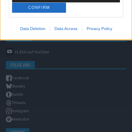
CONFIRM
Unternehmensporträt
Ehtikrichtlinie & Faktencheck
Redaktion und Verwaltung
Data Deletion
Data Access
Privacy Policy
YOUTUBE
FLASH
auf YouTube
FOLGE UNS
Facebook
Bluesky
Tumblr
Threads
Instagram
Mastodon