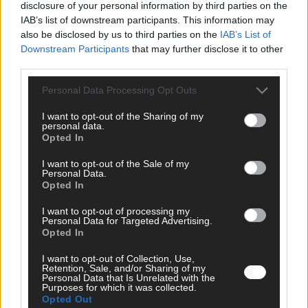
disclosure of your personal information by third parties on the
IAB’s list of downstream participants. This information may
SCHNELL ZUM RESSORT
also be disclosed by us to third parties on the
IAB’s List of
Downstream Participants
that may further disclose it to other
Nachrichten
third parties.
Politik
Wirtschaft
Personal Data Processing Opt Outs
Ratgeber
Wissen
I want to opt-out of the Sharing of my
Extra
personal data.
Kommentar
Opted In
Streams & Storys
Eurovision
I want to opt-out of the Sale of my
Personal Data.
Opted In
FLASH – DAS VIDEOPORTAL
I want to opt-out of processing my
Personal Data for Targeted Advertising.
Opted In
I want to opt-out of Collection, Use,
Retention, Sale, and/or Sharing of my
Personal Data that Is Unrelated with the
Purposes for which it was collected.
Opted Out
ÜBER UNS