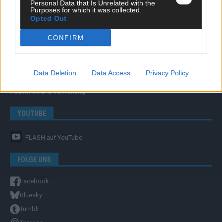
Personal Data that Is Unrelated with the
Purposes for which it was collected.
Opted Out
CONFIRM
ÜBER UNS
Unternehmensporträt
Data Deletion
Data Access
Privacy Policy
Ehtikrichtlinie & Faktencheck
Redaktion und Verwaltung
YOUTUBE
FLASH
auf YouTube
FOLGE UNS
Facebook
Bluesky
Tumblr