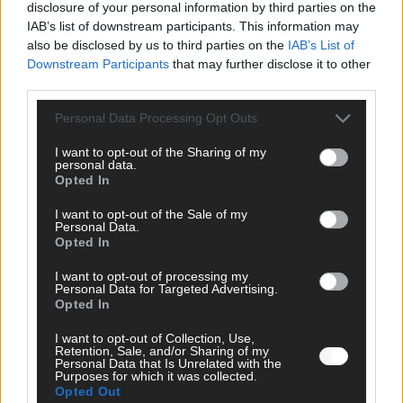
disclosure of your personal information by third parties on the
IAB’s list of downstream participants. This information may
SCHNELL ZUM RESSORT
also be disclosed by us to third parties on the
IAB’s List of
Downstream Participants
that may further disclose it to other
Nachrichten
third parties.
Politik
Wirtschaft
Personal Data Processing Opt Outs
Ratgeber
Wissen
I want to opt-out of the Sharing of my
Extra
personal data.
Kommentar
Opted In
Streams & Storys
Eurovision
I want to opt-out of the Sale of my
Personal Data.
Opted In
FLASH – DAS VIDEOPORTAL
I want to opt-out of processing my
Personal Data for Targeted Advertising.
Opted In
I want to opt-out of Collection, Use,
Retention, Sale, and/or Sharing of my
Personal Data that Is Unrelated with the
Purposes for which it was collected.
Opted Out
ÜBER UNS