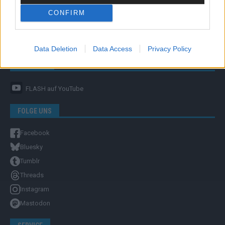
CONFIRM
Unternehmensporträt
Ehtikrichtlinie & Faktencheck
Redaktion und Verwaltung
Data Deletion
Data Access
Privacy Policy
YOUTUBE
FLASH
auf YouTube
FOLGE UNS
Facebook
Bluesky
Tumblr
Threads
Instagram
Mastodon