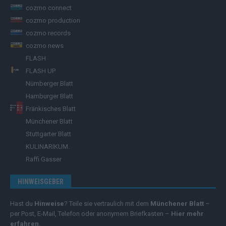
cozmo connect
cozmo production
cozmo records
cozmo news
FLASH
FLASH UP
Nürnberger Blatt
Hamburger Blatt
Fränkisches Blatt
Münchener Blatt
Stuttgarter Blatt
KULINARIKUM.
Raffi Gasser
HINWEISGEBER
Hast du
Hinweise
? Teile sie vertraulich mit dem
Münchener Blatt
–
per Post, E-Mail, Telefon oder anonymem Briefkasten –
Hier mehr
erfahren
.