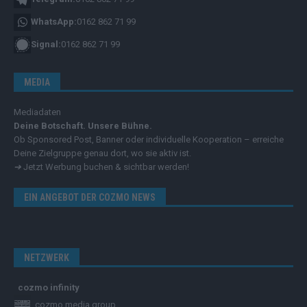
WhatsApp:
0162 862 71 99
Signal:
0162 862 71 99
MEDIA
Mediadaten
Deine Botschaft. Unsere Bühne.
Ob Sponsored Post, Banner oder individuelle Kooperation – erreiche
Deine Zielgruppe genau dort, wo sie aktiv ist.
➔
Jetzt Werbung buchen & sichtbar werden!
EIN ANGEBOT DER COZMO NEWS
NETZWERK
cozmo infinity
cozmo media group