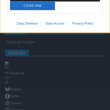
CONFIRM
Unternehmensporträt
Ehtikrichtlinie & Faktencheck
Redaktion und Verwaltung
Data Deletion
Data Access
Privacy Policy
YOUTUBE
FLASH
auf YouTube
FOLGE UNS
Facebook
Bluesky
Tumblr
Threads
Instagram