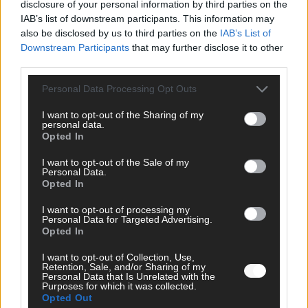
disclosure of your personal information by third parties on the
IAB’s list of downstream participants. This information may
SCHNELL ZUM RESSORT
also be disclosed by us to third parties on the
IAB’s List of
Downstream Participants
that may further disclose it to other
Nachrichten
third parties.
Politik
Wirtschaft
Personal Data Processing Opt Outs
Ratgeber
Wissen
I want to opt-out of the Sharing of my
Extra
personal data.
Kommentar
Opted In
Streams & Storys
I want to opt-out of the Sale of my
Eurovision
Personal Data.
Opted In
FLASH – DAS VIDEOPORTAL
I want to opt-out of processing my
Personal Data for Targeted Advertising.
Opted In
I want to opt-out of Collection, Use,
Retention, Sale, and/or Sharing of my
Personal Data that Is Unrelated with the
Purposes for which it was collected.
Opted Out
ÜBER UNS