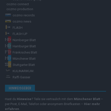
cozmo connect
cozmo production
cozmo records
cozmo news
FLASH
FLASH UP
Nürnberger Blatt
Hamburger Blatt
Fränkisches Blatt
Münchener Blatt
Stuttgarter Blatt
KULINARIKUM.
Raffi Gasser
HINWEISGEBER
Hast du
Hinweise
? Teile sie vertraulich mit dem
Münchener Blatt
–
per Post, E-Mail, Telefon oder anonymem Briefkasten –
Hier mehr
erfahren
.