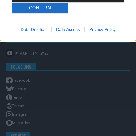
CONFIRM
Unternehmensporträt
Ehtikrichtlinie & Faktencheck
Redaktion und Verwaltung
Data Deletion
Data Access
Privacy Policy
YOUTUBE
FLASH
auf YouTube
FOLGE UNS
Facebook
Bluesky
Tumblr
Threads
Instagram
Mastodon