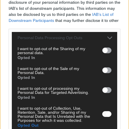
disclosure of your personal information by third parties on the
IAB’s list of downstream participants. This information may
SCHNELL ZUM RESSORT
also be disclosed by us to third parties on the
IAB’s List of
Downstream Participants
that may further disclose it to other
Nachrichten
third parties.
Politik
Wirtschaft
Personal Data Processing Opt Outs
Ratgeber
Wissen
I want to opt-out of the Sharing of my
Extra
personal data.
Kommentar
Opted In
Streams & Storys
Eurovision
I want to opt-out of the Sale of my
Personal Data.
Opted In
FLASH – DAS VIDEOPORTAL
I want to opt-out of processing my
Personal Data for Targeted Advertising.
Opted In
I want to opt-out of Collection, Use,
Retention, Sale, and/or Sharing of my
Personal Data that Is Unrelated with the
Purposes for which it was collected.
Opted Out
ÜBER UNS