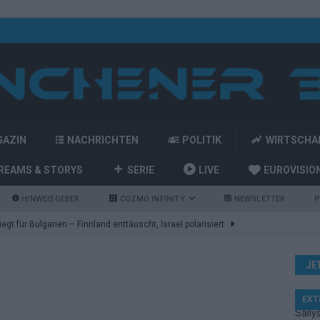
GAZIN
NACHRICHTEN
POLITIK
WIRTSCHA
REAMS & STORYS
SERIE
LIVE
EUROVISIO
HINWEISGEBER
COZMO INFINITY
NEWSLETTER
P
gt für Bulgarien – Finnland enttäuscht, Israel polarisiert
JE
ozart-Eröffnung, Eurovision-Allstars und Parov Stelar als Interval
EXT