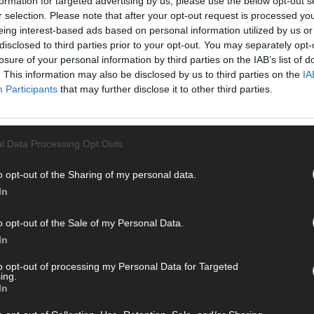
formation for targeted advertising by us, please use the below opt-out s
Von 
r selection. Please note that after your opt-out request is processed y
sein
eing interest-based ads based on personal information utilized by us or
erfu
disclosed to third parties prior to your opt-out. You may separately opt-
Ma
losure of your personal information by third parties on the IAB’s list of
. This information may also be disclosed by us to third parties on the
IA
Participants
that may further disclose it to other third parties.
WE
l Data Processing Opt Outs
o opt-out of the Sharing of my personal data.
In
o opt-out of the Sale of my Personal Data.
In
to opt-out of processing my Personal Data for Targeted
ing.
In