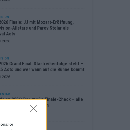
ISION
2026 Finale: JJ mit Mozart-Eröffnung,
ision-Allstars und Parov Stelar als
val Acts
i 2026
ISION
026 Grand Final: Startreihenfolge steht –
 25 Acts und wer wann auf die Bühne kommt
i 2026
ENTAR
ision 2026: Der große Finale-Check – alle
cts und ihre Siegchancen
i 2026
sonal or
ISION