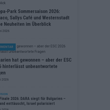
opa-Park Sommersaison 2026:
aco, Sallys Café und Westernstadt
le Neuheiten im Überblick
ni 2026
MMENTAR
garien hat gewonnen – aber der ESC
 hinterlässt unbeantwortete
gen
i 2026
ISION
inale 2026: DARA siegt für Bulgarien –
and enttäuscht, Israel polarisiert
i 2026