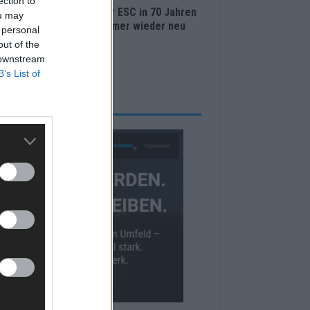
ection to
Lugano bis Wien: Wie der ESC in 70 Jahren
ou may
 Abstimmungssystem immer wieder neu
 personal
nden hat
out of the
i 2026
 downstream
B’s List of
RBE BEI UNS!