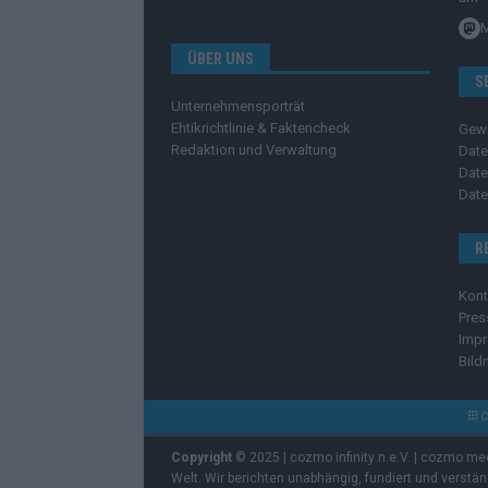
ÜBER UNS
S
Unternehmensporträt
Ehtikrichtlinie & Faktencheck
Gew
Redaktion und Verwaltung
Date
Date
Date
R
Kont
Pres
Imp
Bild
C
Copyright
© 2025 | cozmo infinity n.e.V. | cozmo me
Welt. Wir berichten unabhängig, fundiert und verstä