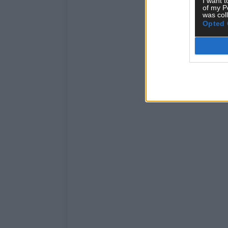
I want t
of my P
was col
Opted 