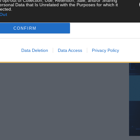
o opt-out of Collection, Use, Retention, Sale, and/or Sharing
ersonal Data that Is Unrelated with the Purposes for which it
KE
lected.
Out
CONFIRM
AN
Data Deletion
Data Access
Privacy Policy