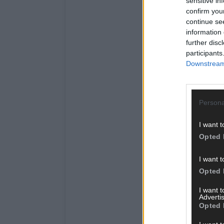
sensitive in
confirm you
continue se
information 
further disc
participants
Downstream 
Persona
I want t
Opted 
I want t
Opted 
I want 
Advertis
Opted 