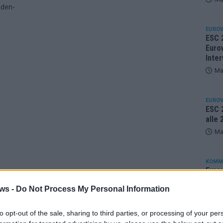
aden-
EUROV
ESC 
Eurov
Inter
Ma
EUROV
ESC 2
alle
Ma
KOMM
Eurov
25 A
ws -
Do Not Process My Personal Information
Ma
to opt-out of the sale, sharing to third parties, or processing of your per
EUROV