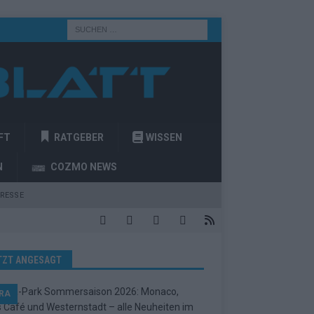
FT
RATGEBER
WISSEN
N
COZMO NEWS
RESSE
TZT ANGESAGT
RA