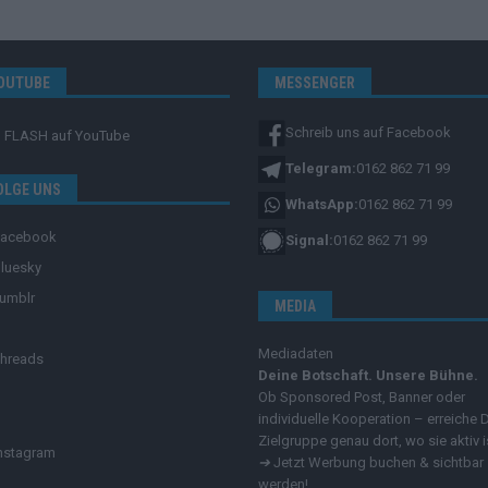
OUTUBE
MESSENGER
Schreib uns auf Facebook
FLASH
auf YouTube
Telegram:
0162 862 71 99
OLGE UNS
WhatsApp:
0162 862 71 99
Facebook
Signal:
0162 862 71 99
luesky
umblr
MEDIA
Mediadaten
hreads
Deine Botschaft. Unsere Bühne.
Ob Sponsored Post, Banner oder
individuelle Kooperation – erreiche 
Zielgruppe genau dort, wo sie aktiv i
nstagram
➔
Jetzt Werbung buchen & sichtbar
werden!