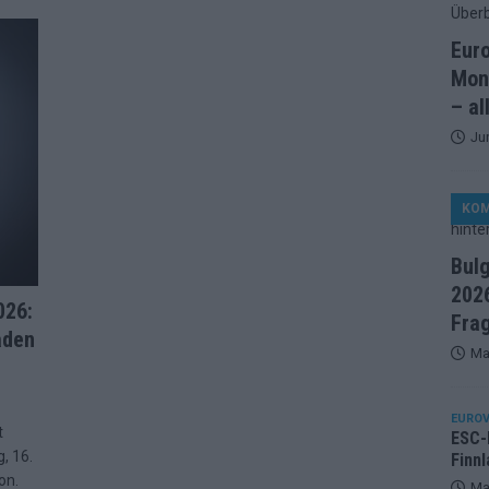
artreihenfolge steht – alle 25 Acts und wer wann auf die Bühne
Eur
Mon
ße Finale-Check – alle 25 Acts und ihre Siegchancen
– al
Ju
ie der ESC in 70 Jahren sein Abstimmungssystem immer wieder
KO
d alle 26 Finalteilnehmer für den großen Abend in Wien
Bul
2026
in starker JJ-Moment – und sonst ESC-light in Wien
026:
Fra
aden
Ma
änder sehen die Buchmacher im Finale
EXTRA
on 2026: Monaco, Sallys Café und Westernstadt – alle Neuheiten
EUROV
t
ESC-F
, 16.
Finnl
on.
– aber der ESC 2026 hinterlässt unbeantwortete Fragen
Ma