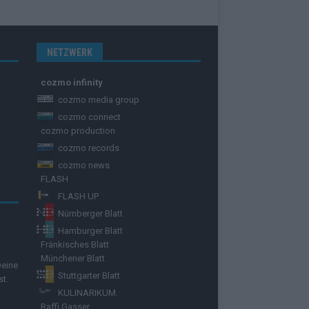
NETZWERK
cozmo infinity
cozmo media group
cozmo connect
cozmo production
cozmo records
cozmo news
FLASH
FLASH UP
Nürnberger Blatt
Hamburger Blatt
Fränkisches Blatt
Münchener Blatt
Deine
Stuttgarter Blatt
st.
KULINARIKUM.
Raffi Gasser