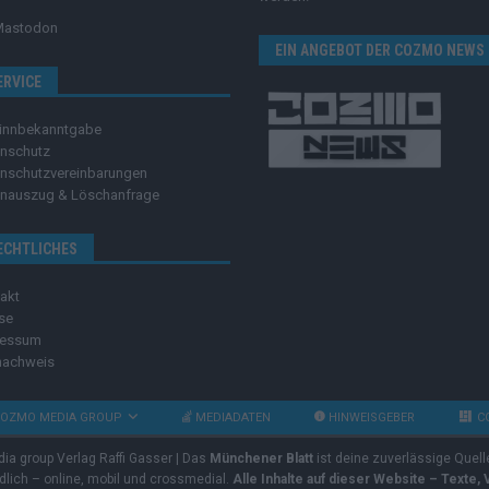
Mastodon
EIN ANGEBOT DER COZMO NEWS
ERVICE
innbekanntgabe
nschutz
nschutzvereinbarungen
nauszug & Löschanfrage
ECHTLICHES
akt
se
ressum
nachweis
OZMO MEDIA GROUP
MEDIADATEN
HINWEISGEBER
C
dia group Verlag Raffi Gasser | Das
Münchener Blatt
ist deine zuverlässige Quell
ndlich – online, mobil und crossmedial.
Alle Inhalte auf dieser Website – Texte,