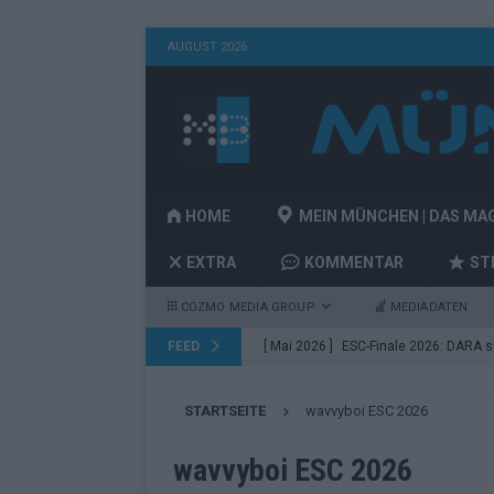
AUGUST 2026
HOME
MEIN MÜNCHEN | DAS MA
EXTRA
KOMMENTAR
ST
COZMO MEDIA GROUP
MEDIADATEN
FEED
[ Mai 2026 ]
ESC-Finale 2026: DARA sie
EUROVISION
STARTSEITE
wavvyboi ESC 2026
[ Mai 2026 ]
ESC 2026 Finale: JJ mit M
Acts
EUROVISION
wavvyboi ESC 2026