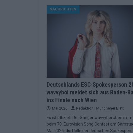
[ Mai 2026 ]
ESC 2026 Grand Final: St
NACHRICHTEN
kommt
EUROVISION
[ Mai 2026 ]
Eurovision 2026: Der gro
KOMMENTAR
[ Mai 2026 ]
Von Lugano bis Wien: W
neu erfunden hat
EUROVISION
[ Mai 2026 ]
Eurovision 2026: Das sin
EUROVISION
[ Mai 2026 ]
ESC 2026 Halbfinale 2: E
Deutschlands ESC-Spokesperson 2
wavvyboi meldet sich aus Baden-B
KOMMENTAR
ins Finale nach Wien
[ Mai 2026 ]
ESC 2026: Diese zehn L
Mai 2026
Redaktion | Münchener Blatt
[ Juni 2026 ]
Europa-Park Sommersais
Es ist offiziell: Der Sänger wavvyboi übernimm
im Überblick
EXTRA
beim 70. Eurovision Song Contest am Samstag
Mai 2026, die Rolle der deutschen Spokespers
[ Mai 2026 ]
Bulgarien hat gewonnen 