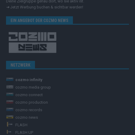
Deine Zielgruppe genau dort, wo sie aktiv ist.
➔
Jetzt Werbung buchen & sichtbar werden!
EIN ANGEBOT DER COZMO NEWS
NETZWERK
cozmo infinity
cozmo media group
cozmo connect
cozmo production
cozmo records
cozmo news
FLASH
FLASH UP