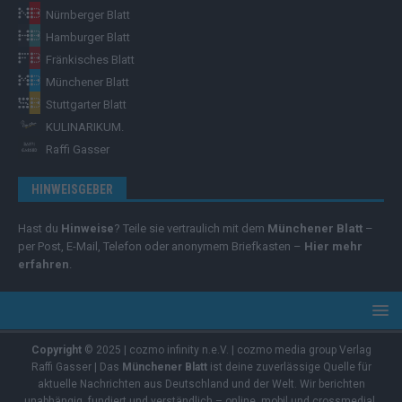
Nürnberger Blatt
Hamburger Blatt
Fränkisches Blatt
Münchener Blatt
Stuttgarter Blatt
KULINARIKUM.
Raffi Gasser
HINWEISGEBER
Hast du
Hinweise
? Teile sie vertraulich mit dem
Münchener Blatt
–
per Post, E-Mail, Telefon oder anonymem Briefkasten –
Hier mehr
erfahren
.
Copyright
© 2025 | cozmo infinity n.e.V. | cozmo media group Verlag
Raffi Gasser | Das
Münchener Blatt
ist deine zuverlässige Quelle für
aktuelle Nachrichten aus Deutschland und der Welt. Wir berichten
unabhängig, fundiert und verständlich – online, mobil und crossmedial.