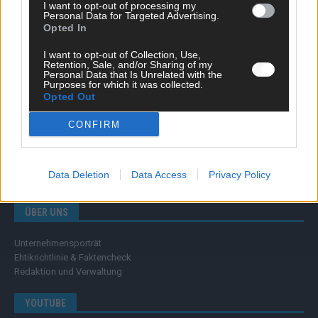
Wissen
I want to opt-out of processing my
Personal Data for Targeted Advertising.
Extra
Opted In
Kommentar
Streams & Storys
I want to opt-out of Collection, Use,
Eurovision
Retention, Sale, and/or Sharing of my
Personal Data that Is Unrelated with the
Purposes for which it was collected.
FLASH – DAS VIDEOPORTAL
Opted Out
CONFIRM
Data Deletion
Data Access
Privacy Policy
ÜBER UNS
Unternehmensporträt
Ehtikrichtlinie & Faktencheck
Redaktion und Verwaltung
YOUTUBE