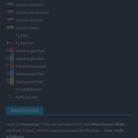
cozmo connect
cozmo production
cozmo records
cozmo news
FLASH
FLASH UP
Nürnberger Blatt
Hamburger Blatt
Fränkisches Blatt
Münchener Blatt
Stuttgarter Blatt
KULINARIKUM.
Raffi Gasser
HINWEISGEBER
Hast du
Hinweise
? Teile sie vertraulich mit dem
Münchener Blatt
–
per Post, E-Mail, Telefon oder anonymem Briefkasten –
Hier mehr
erfahren
.