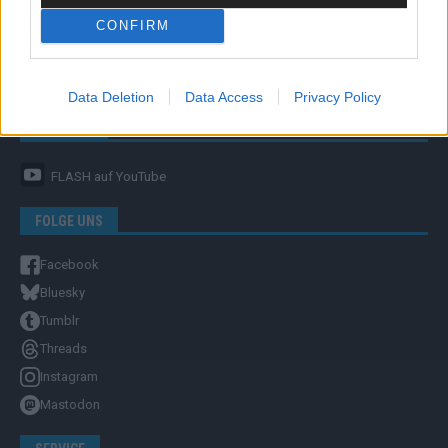
CONFIRM
Unternehmensporträt
Ehtikrichtlinie & Faktencheck
Redaktion und Verwaltung
Data Deletion
Data Access
Privacy Policy
YOUTUBE
FLASH
auf YouTube
FOLGE UNS
Facebook
Bluesky
Tumblr
Threads
Instagram
Mastodon