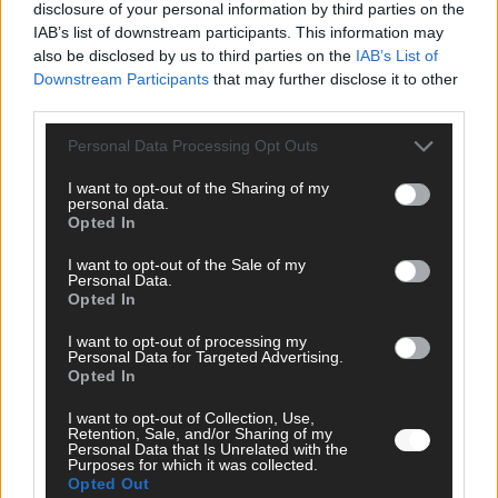
disclosure of your personal information by third parties on the
IAB’s list of downstream participants. This information may
SCHNELL ZUM RESSORT
also be disclosed by us to third parties on the
IAB’s List of
Downstream Participants
that may further disclose it to other
Nachrichten
third parties.
Politik
Wirtschaft
Personal Data Processing Opt Outs
Ratgeber
Wissen
I want to opt-out of the Sharing of my
Extra
personal data.
Kommentar
Opted In
Streams & Storys
Eurovision
I want to opt-out of the Sale of my
Personal Data.
Opted In
FLASH – DAS VIDEOPORTAL
I want to opt-out of processing my
Personal Data for Targeted Advertising.
Opted In
I want to opt-out of Collection, Use,
Retention, Sale, and/or Sharing of my
Personal Data that Is Unrelated with the
Purposes for which it was collected.
Opted Out
ÜBER UNS