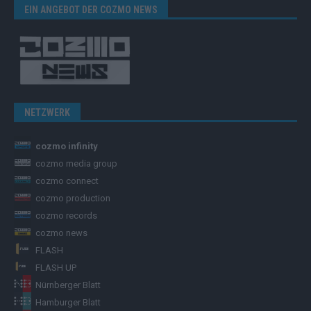
EIN ANGEBOT DER COZMO NEWS
NETZWERK
cozmo infinity
cozmo media group
cozmo connect
cozmo production
cozmo records
cozmo news
FLASH
FLASH UP
Nürnberger Blatt
Hamburger Blatt