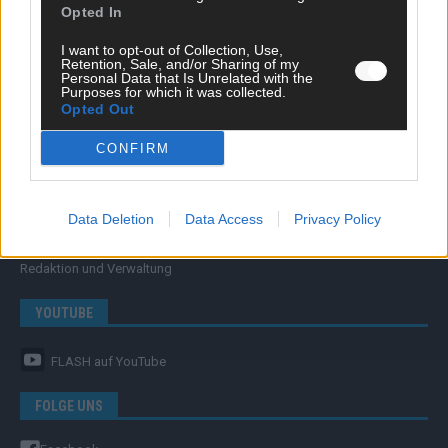
Opted In
FLASH – DAS VIDEOPORTAL
I want to opt-out of Collection, Use,
Retention, Sale, and/or Sharing of my
Personal Data that Is Unrelated with the
Purposes for which it was collected.
Opted Out
CONFIRM
ÜBER UNS
Data Deletion
Data Access
Privacy Policy
Unternehmensporträt
Ehtikrichtlinie & Faktencheck
Redaktion und Verwaltung
YOUTUBE
FLASH
auf YouTube
FOLGE UNS