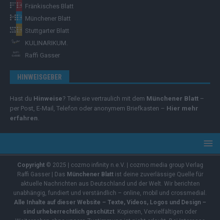
Fränkisches Blatt
Münchener Blatt
Stuttgarter Blatt
KULINARIKUM.
Raffi Gasser
HINWEISGEBER
Hast du
Hinweise
? Teile sie vertraulich mit dem
Münchener Blatt
–
per Post, E-Mail, Telefon oder anonymem Briefkasten –
Hier mehr
erfahren
.
Copyright
© 2025 | cozmo infinity n.e.V. | cozmo media group Verlag
Raffi Gasser | Das
Münchener Blatt
ist deine zuverlässige Quelle für
aktuelle Nachrichten aus Deutschland und der Welt. Wir berichten
unabhängig, fundiert und verständlich – online, mobil und crossmedial.
Alle Inhalte auf dieser Website – Texte, Videos, Logos und Design –
sind urheberrechtlich geschützt
. Kopieren, Vervielfältigen oder