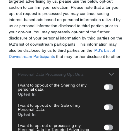
targeted advertising by us, please use the below opt-out
section to confirm your selection. Please note that after your
opt-out request is processed you may continue seeing
interest-based ads based on personal information utilized by
us or personal information disclosed to third parties prior to
your opt-out. You may separately opt-out of the further
disclosure of your personal information by third parties on the
IAB’s list of downstream participants. This information may
also be disclosed by us to third parties on the
IAB’s List of
Downstream Participants
that may further disclose it to other
third parties.
SCHNELL ZUM RESSORT
Personal Data Processing Opt Outs
Nachrichten
Politik
I want to opt-out of the Sharing of my
Wirtschaft
personal data.
Ratgeber
Opted In
Wissen
I want to opt-out of the Sale of my
Extra
Personal Data.
Kommentar
Opted In
Streams & Storys
Eurovision
I want to opt-out of processing my
Personal Data for Targeted Advertising.