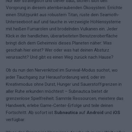
Nur wer strategisch und clever baut, sichert sich den
Vorsprung in diesem atemberaubenden Ökosystem. Errichte
einen Stützpunkt aus robustem Titan, rüste dein Seamoth-
Unterseeboot auf und tauche in verzweigte Höhlensysteme
mit heißen Fumarolen und brodelnden Vulkanen ein. Jeder
Klick in der handlichen, überarbeiteten Benutzeroberfläche
bringt dich dem Geheimnis dieses Planeten näher: Was
geschah hier einst? Wer oder was hat deinen Absturz
verursacht? Und gibt es einen Weg zurück nach Hause?
Ob du nun den Nervenkitzel im Survival-Modus suchst, wo
jeder Tauchgang zur Herausforderung wird, oder im
Kreativmodus ohne Durst, Hunger und Sauerstoffgrenzen in
aller Ruhe erkunden möchtest – Subnautica bietet dir
grenzenlose Spiel­freiheit. Sammle Ressourcen, meistere das
Handwerk, erlebe Game-Center-Erfolge und teile deinen
Fortschritt. Ab sofort ist
Subnautica
auf
Android
und
iOS
verfügbar.