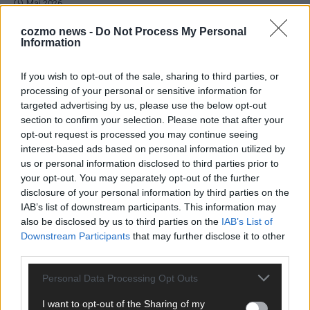
Mai 2026
cozmo news -
Do Not Process My Personal
Information
EUROVISION
ESC-Finale 2026: DARA siegt für Bulgarien – Finnland
enttäuscht, Israel polarisiert
If you wish to opt-out of the sale, sharing to third parties, or
Mai 2026
processing of your personal or sensitive information for
targeted advertising by us, please use the below opt-out
section to confirm your selection. Please note that after your
EUROVISION
opt-out request is processed you may continue seeing
ESC 2026 Finale: JJ mit Mozart-Eröffnung, Eurovision-
interest-based ads based on personal information utilized by
Allstars und Parov Stelar als Interval Acts
us or personal information disclosed to third parties prior to
Mai 2026
your opt-out. You may separately opt-out of the further
disclosure of your personal information by third parties on the
IAB’s list of downstream participants. This information may
EUROVISION
also be disclosed by us to third parties on the
IAB’s List of
ESC 2026 Grand Final: Startreihenfolge steht – alle 25 Acts
Downstream Participants
that may further disclose it to other
und wer wann auf die Bühne kommt
third parties.
Mai 2026
Personal Data Processing Opt Outs
KOMMENTAR
I want to opt-out of the Sharing of my