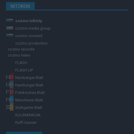
NETZWERK
cozmo infinity
cozmo media group
cozmo connect
cozmo production
cozmo records
cozmo news
FLASH
FLASH UP
Nürnberger Blatt
Hamburger Blatt
Fränkisches Blatt
Münchener Blatt
Stuttgarter Blatt
KULINARIKUM.
Raffi Gasser