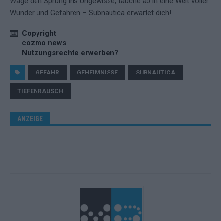
Wage den Sprung ins Ungewisse, tauche ab in eine Welt voller
Wunder und Gefahren – Subnautica erwartet dich!
Copyright
cozmo news
Nutzungsrechte erwerben?
GEFAHR
GEHEIMNISSE
SUBNAUTICA
TIEFENRAUSCH
ANZEIGE