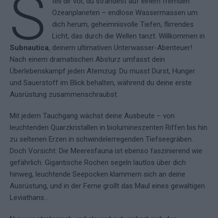
S
tell dir vor, du strandest auf einem fremden
Ozeanplaneten – endlose Wassermassen um
dich herum, geheimnisvolle Tiefen, flirrendes
Licht, das durch die Wellen tanzt. Willkommen in
Subnautica
, deinem ultimativen Unterwasser-Abenteuer!
Nach einem dramatischen Absturz umfasst dein
Überlebenskampf jeden Atemzug: Du musst Durst, Hunger
und Sauerstoff im Blick behalten, während du deine erste
Ausrüstung zusammen­schraubst.
Mit jedem Tauchgang wächst deine Ausbeute – von
leuchtenden Quarzkristallen in biolumineszenten Riffen bis hin
zu seltenen Erzen in schwindelerregenden Tiefseegräben.
Doch Vorsicht: Die Meeresfauna ist ebenso faszinierend wie
gefährlich. Gigantische Rochen segeln lautlos über dich
hinweg, leuchtende Seepocken klammern sich an deine
Ausrüstung, und in der Ferne grollt das Maul eines gewaltigen
Leviathans…