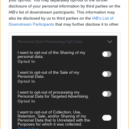
disclosure of your personal information by third parties on the
SCHNELL ZUM RESSORT
IAB’s list of downstream participants. This information may
also be disclosed by us to third parties on the
IAB’s List of
Nachrichten
Downstream Participants
that may further disclose it to other
Politik
third parties.
Wirtschaft
Ratgeber
Personal Data Processing Opt Outs
Wissen
Extra
I want to opt-out of the Sharing of my
personal data.
Kommentar
Opted In
Streams & Storys
Eurovision
I want to opt-out of the Sale of my
Personal Data.
FLASH – DAS VIDEOPORTAL
Opted In
I want to opt-out of processing my
Personal Data for Targeted Advertising.
Opted In
ÜBER UNS
I want to opt-out of Collection, Use,
Retention, Sale, and/or Sharing of my
Unternehmensporträt
Personal Data that Is Unrelated with the
Purposes for which it was collected.
Ehtikrichtlinie & Faktencheck
Opted Out