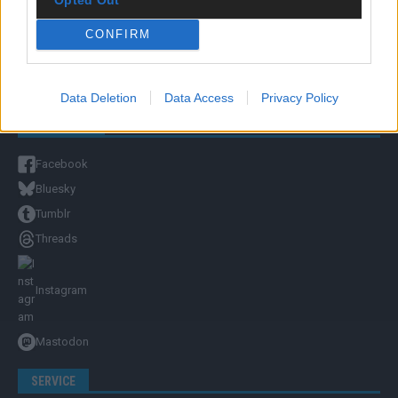
Redaktion und Verwaltung
CONFIRM
YOUTUBE
FLASH
auf YouTube
Data Deletion
Data Access
Privacy Policy
FOLGE UNS
Facebook
Bluesky
Tumblr
Threads
Instagram
Mastodon
SERVICE