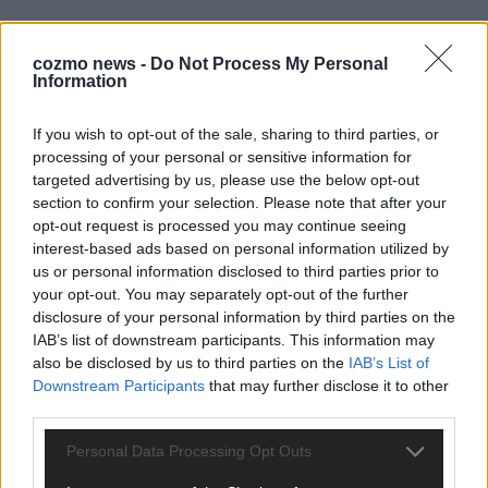
EUROVISION
ESC-Finale 2026: DARA siegt für Bulgarien – Finnland
cozmo news -
Do Not Process My Personal
enttäuscht, Israel polarisiert
Information
Mai 2026
If you wish to opt-out of the sale, sharing to third parties, or
processing of your personal or sensitive information for
EUROVISION
targeted advertising by us, please use the below opt-out
ESC 2026 Finale: JJ mit Mozart-Eröffnung, Eurovision-
section to confirm your selection. Please note that after your
Allstars und Parov Stelar als Interval Acts
opt-out request is processed you may continue seeing
Mai 2026
interest-based ads based on personal information utilized by
us or personal information disclosed to third parties prior to
your opt-out. You may separately opt-out of the further
EUROVISION
disclosure of your personal information by third parties on the
ESC 2026 Grand Final: Startreihenfolge steht – alle 25 Acts
und wer wann auf die Bühne kommt
IAB’s list of downstream participants. This information may
also be disclosed by us to third parties on the
IAB’s List of
Mai 2026
Downstream Participants
that may further disclose it to other
third parties.
KOMMENTAR
Personal Data Processing Opt Outs
Eurovision 2026: Der große Finale-Check – alle 25 Acts und
ihre Siegchancen