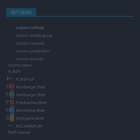
NETZWERK
cozmo infinity
cozmo media group
cozmo connect
cozmo production
cozmo records
cozmo news
FLASH
FLASH UP
Nürnberger Blatt
Hamburger Blatt
Fränkisches Blatt
Münchener Blatt
Stuttgarter Blatt
KULINARIKUM.
Raffi Gasser