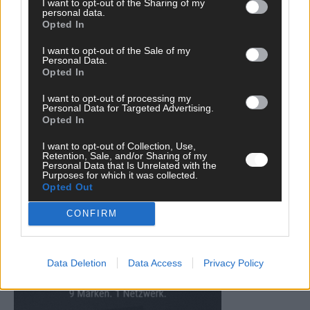
I want to opt-out of the Sharing of my
Mai 2026
personal data.
Opted In
I want to opt-out of the Sale of my
EUROVISION
Personal Data.
Von Lugano bis Wien: Wie der ESC in 70 Jahren sein
Opted In
Abstimmungssystem immer wieder neu erfunden hat
Mai 2026
I want to opt-out of processing my
Personal Data for Targeted Advertising.
Opted In
WERBE BEI UNS!
I want to opt-out of Collection, Use,
Retention, Sale, and/or Sharing of my
Personal Data that Is Unrelated with the
Purposes for which it was collected.
Opted Out
CONFIRM
Data Deletion
Data Access
Privacy Policy