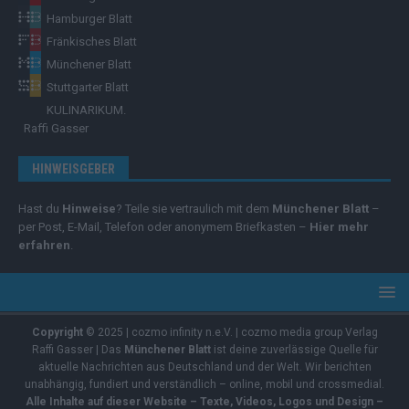
Hamburger Blatt
Fränkisches Blatt
Münchener Blatt
Stuttgarter Blatt
KULINARIKUM.
Raffi Gasser
HINWEISGEBER
Hast du
Hinweise
? Teile sie vertraulich mit dem
Münchener Blatt
–
per Post, E-Mail, Telefon oder anonymem Briefkasten –
Hier mehr
erfahren
.
Copyright
© 2025 | cozmo infinity n.e.V. | cozmo media group Verlag
Raffi Gasser | Das
Münchener Blatt
ist deine zuverlässige Quelle für
aktuelle Nachrichten aus Deutschland und der Welt. Wir berichten
unabhängig, fundiert und verständlich – online, mobil und crossmedial.
Alle Inhalte auf dieser Website – Texte, Videos, Logos und Design –