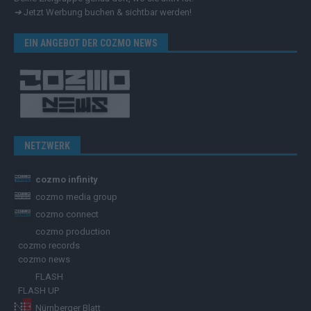
➔
Jetzt Werbung buchen & sichtbar werden!
EIN ANGEBOT DER COZMO NEWS
NETZWERK
cozmo infinity
cozmo media group
cozmo connect
cozmo production
cozmo records
cozmo news
FLASH
FLASH UP
Nürnberger Blatt