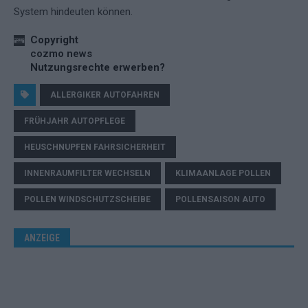
System hindeuten können.
Copyright
cozmo news
Nutzungsrechte erwerben?
ALLERGIKER AUTOFAHREN
FRÜHJAHR AUTOPFLEGE
HEUSCHNUPFEN FAHRSICHERHEIT
INNENRAUMFILTER WECHSELN
KLIMAANLAGE POLLEN
POLLEN WINDSCHUTZSCHEIBE
POLLENSAISON AUTO
ANZEIGE