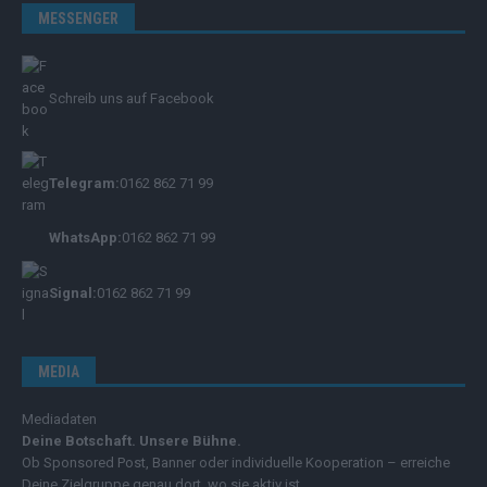
MESSENGER
Schreib uns auf Facebook
Telegram:
0162 862 71 99
WhatsApp:
0162 862 71 99
Signal:
0162 862 71 99
MEDIA
Mediadaten
Deine Botschaft. Unsere Bühne.
Ob Sponsored Post, Banner oder individuelle Kooperation – erreiche
Deine Zielgruppe genau dort, wo sie aktiv ist.