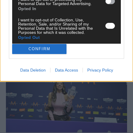
Personal Data for Targeted Advertising.
Opted In
I want to opt-out of Collection, Use,
Retention, Sale, and/or Sharing of my
Europa-Park Sommersaison 2026: Monaco, Sallys
Personal Data that Is Unrelated with the
Café und Westernstadt – alle Neuheiten im
Purposes for which it was collected.
Opted Out
Überblick
CONFIRM
Juni 2026
KOMMENTAR
Data Deletion
Data Access
Privacy Policy