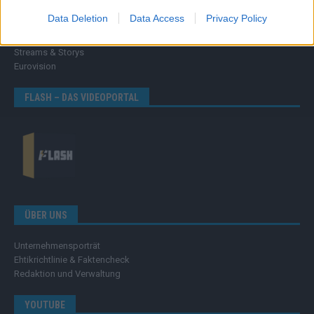
Wissen
Data Deletion
Data Access
Privacy Policy
Extra
Kommentar
Streams & Storys
Eurovision
FLASH – DAS VIDEOPORTAL
ÜBER UNS
Unternehmensporträt
Ehtikrichtlinie & Faktencheck
Redaktion und Verwaltung
YOUTUBE