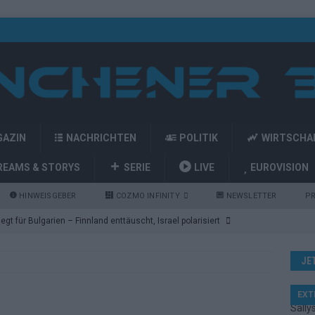
GAZIN
NACHRICHTEN
POLITIK
WIRTSCHA
REAMS & STORYS
SERIE
LIVE
EUROVISION
HINWEISGEBER
COZMO INFINITY
NEWSLETTER
PR
gt für Bulgarien – Finnland enttäuscht, Israel polarisiert
JE
ozart-Eröffnung, Eurovision-Allstars und Parov Stelar als Interval
EXT