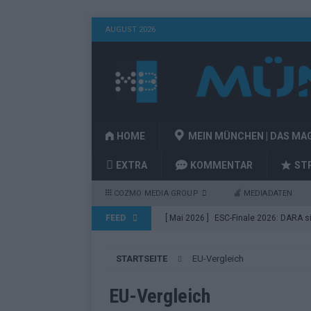
AUGUST 2026
HOME
MEIN MÜNCHEN | DAS MA
EXTRA
KOMMENTAR
ST
COZMO MEDIA GROUP
MEDIADATEN
FEED
[ Mai 2026 ]
ESC-Finale 2026: DARA sie
EUROVISION
STARTSEITE
EU-Vergleich
[ Mai 2026 ]
ESC 2026 Finale: JJ mit M
Acts
EUROVISION
EU-Vergleich