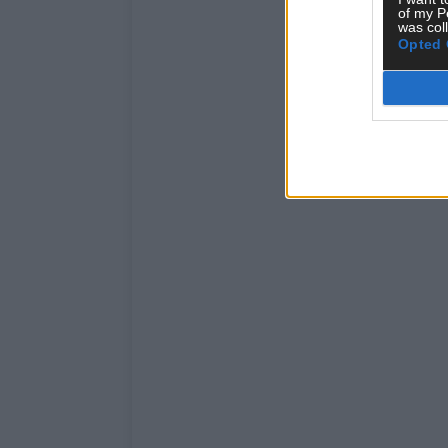
of my P
was col
Opted 