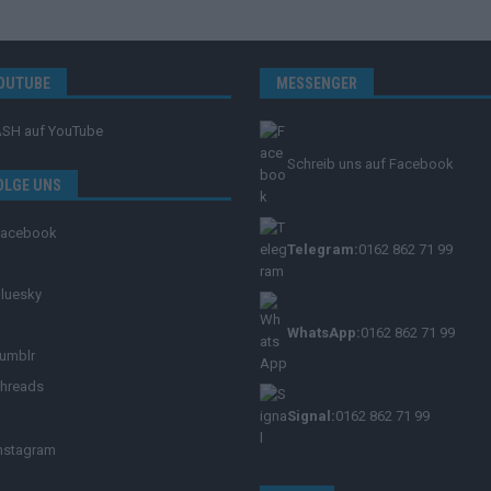
OUTUBE
MESSENGER
ASH
auf YouTube
Schreib uns auf Facebook
OLGE UNS
Facebook
Telegram:
0162 862 71 99
luesky
WhatsApp:
0162 862 71 99
umblr
hreads
Signal:
0162 862 71 99
nstagram