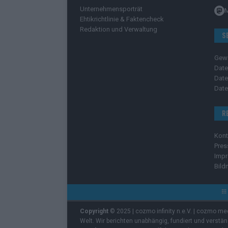
Unternehmensporträt
Ehtikrichtlinie & Faktencheck
Redaktion und Verwaltung
S
Gew
Date
Date
Date
R
Kont
Pres
Imp
Bild
Copyright
© 2025 | cozmo infinity n.e.V. | cozmo me
Welt. Wir berichten unabhängig, fundiert und verstä