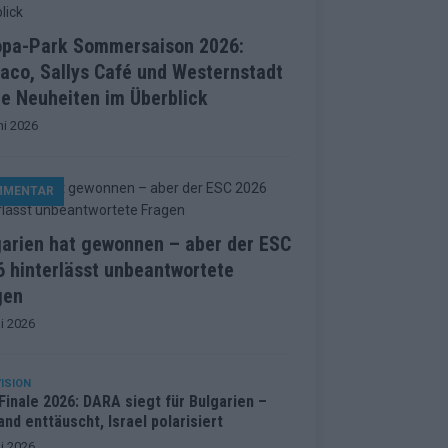
opa-Park Sommersaison 2026:
aco, Sallys Café und Westernstadt
le Neuheiten im Überblick
ni 2026
MMENTAR
garien hat gewonnen – aber der ESC
 hinterlässt unbeantwortete
gen
i 2026
ISION
inale 2026: DARA siegt für Bulgarien –
and enttäuscht, Israel polarisiert
i 2026