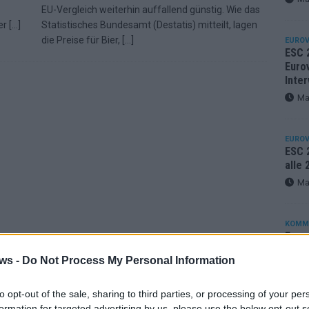
EU-Vergleich weiterhin auffallend günstig. Wie das
der
[…]
Statistisches Bundesamt (Destatis) mitteilt, lagen
die Preise für Bier,
[…]
EUROV
ESC 
Eurov
Inter
Ma
EUROV
ESC 2
alle
Ma
KOMM
Eurov
25 A
ws -
Do Not Process My Personal Information
Ma
to opt-out of the sale, sharing to third parties, or processing of your per
formation for targeted advertising by us, please use the below opt-out s
EUROV