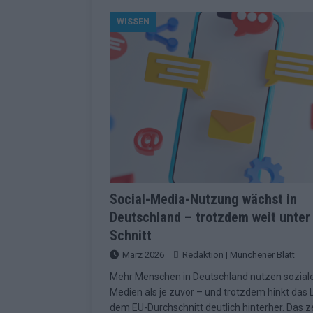
[ Mai 2026 ]
ESC 2026 Grand Final: St
WISSEN
kommt
EUROVISION
[ Mai 2026 ]
Eurovision 2026: Der gro
KOMMENTAR
[ Mai 2026 ]
Von Lugano bis Wien: W
neu erfunden hat
EUROVISION
[ Mai 2026 ]
Eurovision 2026: Das sin
EUROVISION
[ Mai 2026 ]
ESC 2026 Halbfinale 2: E
Social-Media-Nutzung wächst in
Deutschland – trotzdem weit unter
KOMMENTAR
Schnitt
[ Mai 2026 ]
ESC 2026: Diese zehn L
März 2026
Redaktion | Münchener Blatt
[ Juni 2026 ]
Europa-Park Sommersais
Mehr Menschen in Deutschland nutzen sozial
im Überblick
EXTRA
Medien als je zuvor – und trotzdem hinkt das
dem EU-Durchschnitt deutlich hinterher. Das z
[ Mai 2026 ]
Bulgarien hat gewonnen 