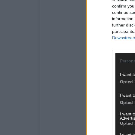
confirm you
continue se
information 
further disc
participants
Downstream 
Persona
I want t
Opted 
I want t
Opted 
I want 
Advertis
Opted 
I want t