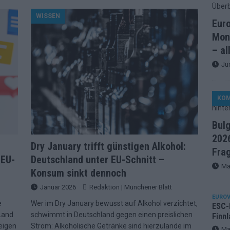
artreihenfolge steht – alle 25 Acts und wer wann auf die Bühne
WISSEN
Eur
Mon
ße Finale-Check – alle 25 Acts und ihre Siegchancen
– al
Ju
ie der ESC in 70 Jahren sein Abstimmungssystem immer wieder
KO
d alle 26 Finalteilnehmer für den großen Abend in Wien
Bul
2026
in starker JJ-Moment – und sonst ESC-light in Wien
Dry January trifft günstigen Alkohol:
Fra
 EU-
Deutschland unter EU-Schnitt –
Ma
Konsum sinkt dennoch
änder sehen die Buchmacher im Finale
EXTRA
Januar 2026
Redaktion | Münchener Blatt
on 2026: Monaco, Sallys Café und Westernstadt – alle Neuheiten
EUROV
e
Wer im Dry January bewusst auf Alkohol verzichtet,
ESC-F
 Land
schwimmt in Deutschland gegen einen preislichen
Finnl
eigen
Strom: Alkoholische Getränke sind hierzulande im
– aber der ESC 2026 hinterlässt unbeantwortete Fragen
Ma