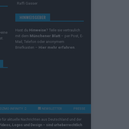
Raffi Gasser
HINWEISGEBER
Hast du
Hinweise
? Teile sie vertraulich
Deine
mit dem
Münchener Blatt
– per Post, E-
st.
Mail, Telefon oder anonymem
Briefkasten –
Hier mehr erfahren
.
OZMO INFINITY
NEWSLETTER
PRESSE
e für aktuelle Nachrichten aus Deutschland und der
 Videos, Logos und Design – sind urheberrechtlich