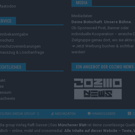
MEDIA
Mastodon
Mediadaten
ERVICE
Deine Botschaft. Unsere Bühne.
Ob Sponsored Post, Banner oder
individuelle Kooperation – erreiche 
innbekanntgabe
Zielgruppe genau dort, wo sie aktiv i
nschutz
➔
Jetzt Werbung buchen & sichtbar
nschutzvereinbarungen
werden!
nauszug & Löschanfrage
EIN ANGEBOT DER COZMO NEWS
ECHTLICHES
akt
se
ressum
nachweis
COZMO MEDIA GROUP
MEDIADATEN
HINWEISGEBER
C
dia group Verlag Raffi Gasser | Das
Münchener Blatt
ist deine zuverlässige Quell
ndlich – online, mobil und crossmedial.
Alle Inhalte auf dieser Website – Texte,