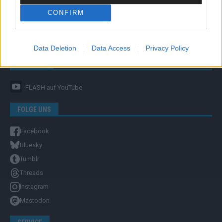
CONFIRM
Unternehmensporträt
Ehtikrichtlinie & Faktencheck
Redaktion und Verwaltung
Data Deletion
Data Access
Privacy Policy
YOUTUBE
FLASH
auf YouTube
FOLGE UNS
Facebook
Bluesky
Tumblr
Threads
Instagram
Mastodon