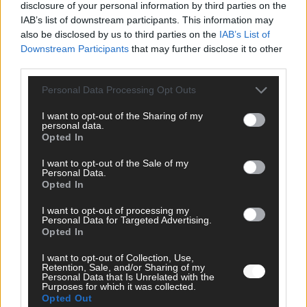
disclosure of your personal information by third parties on the
IAB’s list of downstream participants. This information may
SCHNELL ZUM RESSORT
also be disclosed by us to third parties on the
IAB’s List of
Downstream Participants
that may further disclose it to other
Nachrichten
third parties.
Politik
Wirtschaft
Personal Data Processing Opt Outs
Ratgeber
Wissen
I want to opt-out of the Sharing of my
Extra
personal data.
Kommentar
Opted In
Streams & Storys
Eurovision
I want to opt-out of the Sale of my
Personal Data.
Opted In
FLASH – DAS VIDEOPORTAL
I want to opt-out of processing my
Personal Data for Targeted Advertising.
Opted In
I want to opt-out of Collection, Use,
Retention, Sale, and/or Sharing of my
Personal Data that Is Unrelated with the
Purposes for which it was collected.
Opted Out
ÜBER UNS