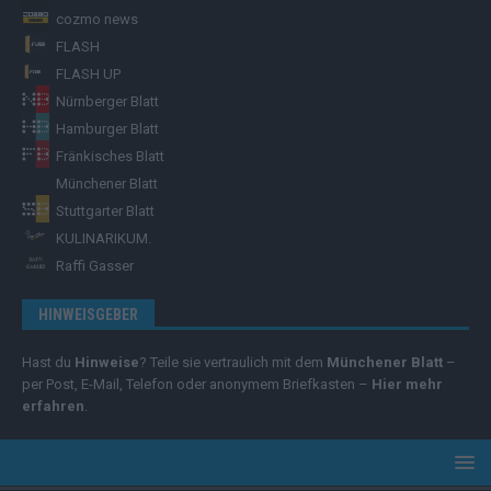
cozmo news
FLASH
FLASH UP
Nürnberger Blatt
Hamburger Blatt
Fränkisches Blatt
Münchener Blatt
Stuttgarter Blatt
KULINARIKUM.
Raffi Gasser
HINWEISGEBER
Hast du
Hinweise
? Teile sie vertraulich mit dem
Münchener Blatt
–
per Post, E-Mail, Telefon oder anonymem Briefkasten –
Hier mehr
erfahren
.