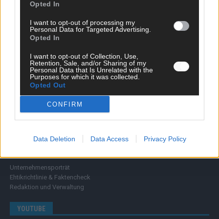
Wissen
Opted In
Extra
I want to opt-out of processing my
Kommentar
Personal Data for Targeted Advertising.
Streams & Storys
Opted In
Eurovision
I want to opt-out of Collection, Use,
Retention, Sale, and/or Sharing of my
FLASH – DAS VIDEOPORTAL
Personal Data that Is Unrelated with the
Purposes for which it was collected.
Opted Out
CONFIRM
Data Deletion
Data Access
Privacy Policy
ÜBER UNS
Unternehmensporträt
Ehtikrichtlinie & Faktencheck
Redaktion und Verwaltung
YOUTUBE