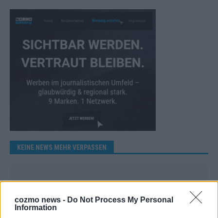
KEINE NEWS MEHR VERPASSEN
cozmo news -
Do Not Process My Personal
ANZEIGE
Information