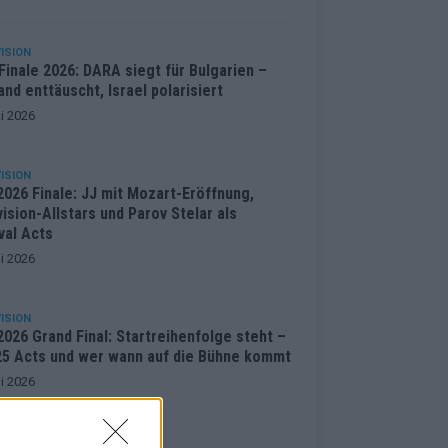
ISION
inale 2026: DARA siegt für Bulgarien –
and enttäuscht, Israel polarisiert
i 2026
ISION
2026 Finale: JJ mit Mozart-Eröffnung,
ision-Allstars und Parov Stelar als
val Acts
i 2026
ISION
026 Grand Final: Startreihenfolge steht –
 25 Acts und wer wann auf die Bühne kommt
i 2026
ENTAR