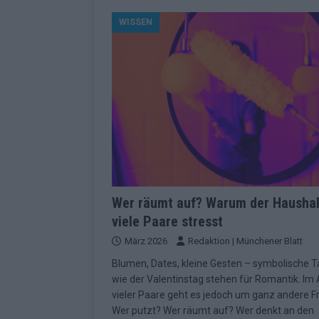
[ Mai 2026 ]
ESC 2026 Grand Final: St
WISSEN
kommt
EUROVISION
[ Mai 2026 ]
Eurovision 2026: Der gro
KOMMENTAR
[ Mai 2026 ]
Von Lugano bis Wien: W
neu erfunden hat
EUROVISION
[ Mai 2026 ]
Eurovision 2026: Das sin
EUROVISION
[ Mai 2026 ]
ESC 2026 Halbfinale 2: E
Wer räumt auf? Warum der Haushal
viele Paare stresst
KOMMENTAR
März 2026
Redaktion | Münchener Blatt
[ Mai 2026 ]
ESC 2026: Diese zehn L
Blumen, Dates, kleine Gesten – symbolische 
[ Juni 2026 ]
Europa-Park Sommersais
wie der Valentinstag stehen für Romantik. Im 
im Überblick
EXTRA
vieler Paare geht es jedoch um ganz andere F
Wer putzt? Wer räumt auf? Wer denkt an den
[ Mai 2026 ]
Bulgarien hat gewonnen 