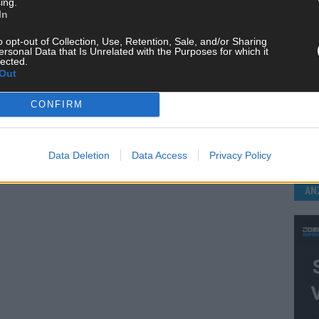
ing.
In
o opt-out of Collection, Use, Retention, Sale, and/or Sharing
ersonal Data that Is Unrelated with the Purposes for which it
lected.
Out
KE
CONFIRM
Data Deletion
Data Access
Privacy Policy
AN