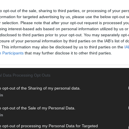
Eurov
25 A
to opt-out of the sale, sharing to third parties, or processing of your per
Ma
formation for targeted advertising by us, please use the below opt-out s
r selection. Please note that after your opt-out request is processed y
eing interest-based ads based on personal information utilized by us or
EUROV
disclosed to third parties prior to your opt-out. You may separately opt-
Von 
losure of your personal information by third parties on the IAB’s list of
sein
. This information may also be disclosed by us to third parties on the
IA
erfu
Participants
that may further disclose it to other third parties.
Ma
l Data Processing Opt Outs
WE
o opt-out of the Sharing of my personal data.
In
o opt-out of the Sale of my Personal Data.
In
to opt-out of processing my Personal Data for Targeted