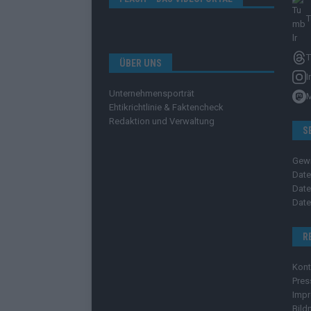
T
T
ÜBER UNS
I
Unternehmensporträt
Ehtikrichtlinie & Faktencheck
Redaktion und Verwaltung
S
Gew
Date
Date
Date
R
Kont
Pres
Imp
Bild