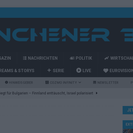
GAZIN
NACHRICHTEN
POLITIK
WIRTSCHA
REAMS & STORYS
SERIE
LIVE
EUROVISIO
HINWEISGEBER
COZMO INFINITY
NEWSLETTER
P
gt für Bulgarien – Finnland enttäuscht, Israel polarisiert
JE
ozart-Eröffnung, Eurovision-Allstars und Parov Stelar als Interval
EXT