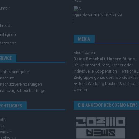
umblr
Signal:
0162 862 71 99
hreads
nstagram
MEDIA
Mastodon
Mediadaten
ERVICE
Deine Botschaft. Unsere Bühne.
Ob Sponsored Post, Banner oder
individuelle Kooperation – erreiche 
innbekanntgabe
Zielgruppe genau dort, wo sie aktiv i
nschutz
➔
Jetzt Werbung buchen & sichtbar
nschutzvereinbarungen
werden!
nauszug & Löschanfrage
EIN ANGEBOT DER COZMO NEWS
ECHTLICHES
akt
se
ressum
nachweis