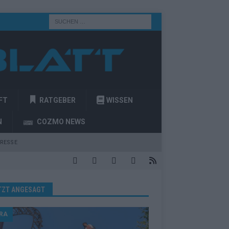
FT
RATGEBER
WISSEN
N
COZMO NEWS
RESSE
TZT ANGESAGT
RA