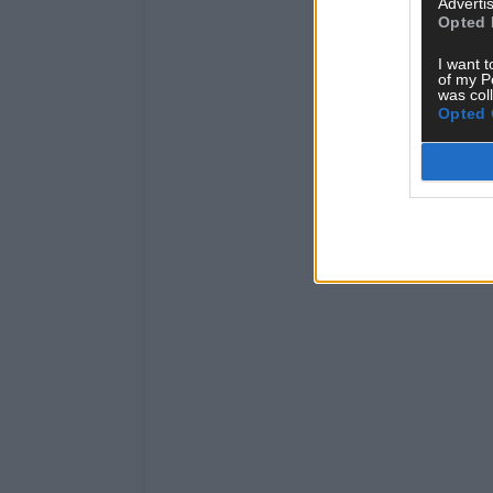
Advertis
Opted 
I want t
of my P
was col
Opted 