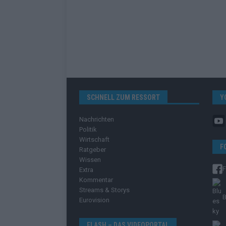
SCHNELL ZUM RESSORT
Y
Nachrichten
Politik
Wirtschaft
F
Ratgeber
Wissen
Extra
Kommentar
Streams & Storys
B
Eurovision
FLASH – DAS VIDEOPORTAL