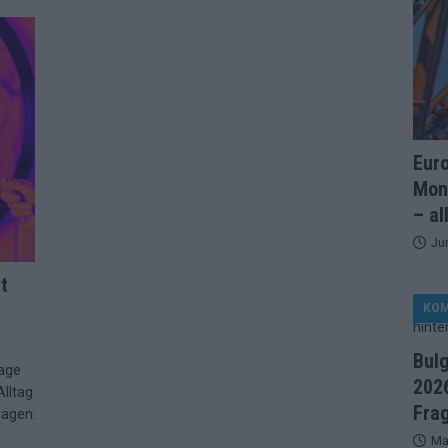
artreihenfolge steht – alle 25 Acts und wer wann auf die Bühne
ße Finale-Check – alle 25 Acts und ihre Siegchancen
ie der ESC in 70 Jahren sein Abstimmungssystem immer wieder
Eur
Mon
d alle 26 Finalteilnehmer für den großen Abend in Wien
– al
Ju
in starker JJ-Moment – und sonst ESC-light in Wien
t
KO
änder sehen die Buchmacher im Finale
EXTRA
Bul
Tage
on 2026: Monaco, Sallys Café und Westernstadt – alle Neuheiten
2026
Alltag
Fra
ragen:
Ma
– aber der ESC 2026 hinterlässt unbeantwortete Fragen