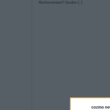
Wocheneinkauf? Studien
[…]
KOMMENTAR
cozmo ne