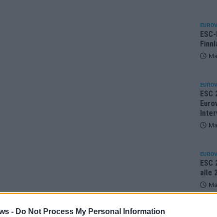
EUROV
ESC-F
Finnl
Ma
EUROV
ESC 
Eurov
Inter
Ma
EUROV
ESC 2
alle
Ma
ws -
Do Not Process My Personal Information
KOMM