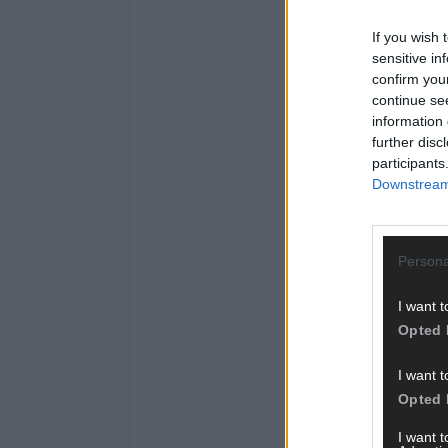
If you wish 
sensitive in
confirm you
continue se
information 
further disc
participants
Downstream 
Persona
I want t
Opted 
I want t
Opted 
I want 