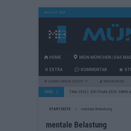
AUGUST 2026
HOME
MEIN MÜNCHEN | DAS MA
EXTRA
KOMMENTAR
ST
COZMO MEDIA GROUP
MEDIADATEN
FEED
[ Mai 2026 ]
ESC-Finale 2026: DARA sie
EUROVISION
STARTSEITE
mentale Belastung
[ Mai 2026 ]
ESC 2026 Finale: JJ mit M
Acts
EUROVISION
mentale Belastung