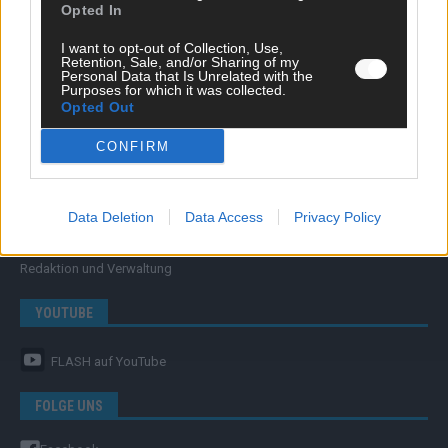
Opted In
FLASH – DAS VIDEOPORTAL
I want to opt-out of Collection, Use,
Retention, Sale, and/or Sharing of my
Personal Data that Is Unrelated with the
Purposes for which it was collected.
Opted Out
CONFIRM
ÜBER UNS
Data Deletion
Data Access
Privacy Policy
Unternehmensporträt
Ehtikrichtlinie & Faktencheck
Redaktion und Verwaltung
YOUTUBE
FLASH
auf YouTube
FOLGE UNS