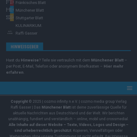
Fränkisches Blatt
Münchener Blatt
Stuttgarter Blatt
KULINARIKUM.
Raffi Gasser
HINWEISGEBER
Hast du
Hinweise
? Teile sie vertraulich mit dem
Münchener Blatt
–
per Post, E-Mail, Telefon oder anonymem Briefkasten –
Hier mehr
erfahren
.
Copyright
© 2025 | cozmo infinity n.e.V. | cozmo media group Verlag
Raffi Gasser | Das
Münchener Blatt
ist deine zuverlässige Quelle für
aktuelle Nachrichten aus Deutschland und der Welt. Wir berichten
unabhängig, fundiert und verständlich – online, mobil und crossmedial.
Alle Inhalte auf dieser Website – Texte, Videos, Logos und Design –
sind urheberrechtlich geschützt
. Kopieren, Vervielfältigen oder
Weitergeben ohne unsere Zustimmung ist nicht erlaubt. Bei Interesse