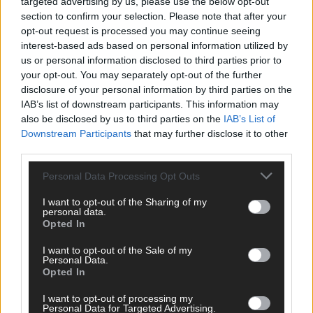
targeted advertising by us, please use the below opt-out
section to confirm your selection. Please note that after your
opt-out request is processed you may continue seeing
interest-based ads based on personal information utilized by
us or personal information disclosed to third parties prior to
your opt-out. You may separately opt-out of the further
disclosure of your personal information by third parties on the
IAB’s list of downstream participants. This information may
also be disclosed by us to third parties on the
IAB’s List of
Downstream Participants
that may further disclose it to other
third parties.
SCHNELL ZUM RESSORT
Personal Data Processing Opt Outs
Nachrichten
Politik
I want to opt-out of the Sharing of my
Wirtschaft
personal data.
Opted In
Ratgeber
Wissen
I want to opt-out of the Sale of my
Extra
Personal Data.
Kommentar
Opted In
Streams & Storys
Eurovision
I want to opt-out of processing my
Personal Data for Targeted Advertising.