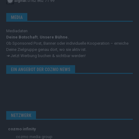
Signal:
0162 862 71 99
MEDIA
Mediadaten
Deine Botschaft. Unsere Bühne.
Ob Sponsored Post, Banner oder individuelle Kooperation – erreiche
Deine Zielgruppe genau dort, wo sie aktiv ist.
➔
Jetzt Werbung buchen & sichtbar werden!
EIN ANGEBOT DER COZMO NEWS
NETZWERK
cozmo infinity
cozmo media group