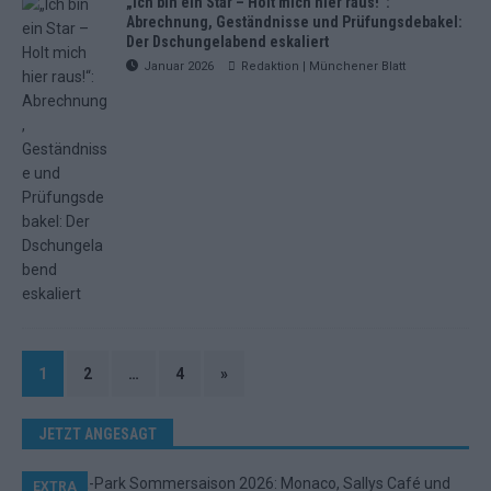
„Ich bin ein Star – Holt mich hier raus!“:
Abrechnung, Geständnisse und Prüfungsdebakel:
Der Dschungelabend eskaliert
Januar 2026
Redaktion | Münchener Blatt
1
2
…
4
»
JETZT ANGESAGT
EXTRA