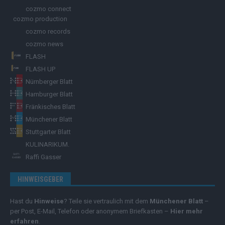
cozmo connect
cozmo production
cozmo records
cozmo news
FLASH
FLASH UP
Nürnberger Blatt
Hamburger Blatt
Fränkisches Blatt
Münchener Blatt
Stuttgarter Blatt
KULINARIKUM.
Raffi Gasser
HINWEISGEBER
Hast du
Hinweise
? Teile sie vertraulich mit dem
Münchener Blatt
–
per Post, E-Mail, Telefon oder anonymem Briefkasten –
Hier mehr
erfahren
.