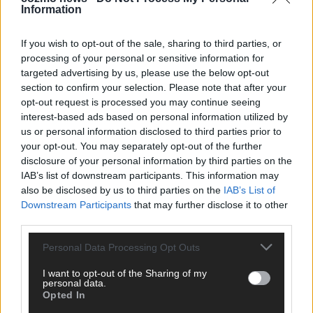
Information
EUROVISION
ESC 2026 Finale: JJ mit Mozart-Eröffnung, Eurovision-
If you wish to opt-out of the sale, sharing to third parties, or
Allstars und Parov Stelar als Interval Acts
processing of your personal or sensitive information for
Mai 2026
targeted advertising by us, please use the below opt-out
section to confirm your selection. Please note that after your
opt-out request is processed you may continue seeing
EUROVISION
interest-based ads based on personal information utilized by
ESC 2026 Grand Final: Startreihenfolge steht – alle 25 Acts
us or personal information disclosed to third parties prior to
und wer wann auf die Bühne kommt
your opt-out. You may separately opt-out of the further
Mai 2026
disclosure of your personal information by third parties on the
IAB’s list of downstream participants. This information may
also be disclosed by us to third parties on the
IAB’s List of
KOMMENTAR
Downstream Participants
that may further disclose it to other
Eurovision 2026: Der große Finale-Check – alle 25 Acts und
third parties.
ihre Siegchancen
Mai 2026
Personal Data Processing Opt Outs
I want to opt-out of the Sharing of my
personal data.
EUROVISION
Von Lugano bis Wien: Wie der ESC in 70 Jahren sein
Opted In
Abstimmungssystem immer wieder neu erfunden hat