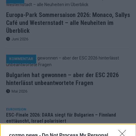
Europa-Park Sommersaison 2026: Monaco, Sallys
Café und Westernstadt – alle Neuheiten im
Überblick
Juni 2026
KOMMENTAR
Bulgarien hat gewonnen – aber der ESC 2026
hinterlässt unbeantwortete Fragen
Mai 2026
EUROVISION
ESC-Finale 2026: DARA siegt für Bulgarien – Finnland
enttäuscht, Israel polarisiert
Mai 2026
cozmo news -
Do Not Process My Personal