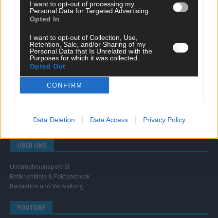
Wissen
I want to opt-out of processing my
Personal Data for Targeted Advertising.
Extra
Opted In
Kommentar
Streams & Storys
I want to opt-out of Collection, Use,
Eurovision
Retention, Sale, and/or Sharing of my
Personal Data that Is Unrelated with the
Purposes for which it was collected.
FLASH – DAS VIDEOPORTAL
Opted Out
CONFIRM
Data Deletion
Data Access
Privacy Policy
ÜBER UNS
Unternehmensporträt
Ehtikrichtlinie & Faktencheck
Redaktion und Verwaltung
YOUTUBE