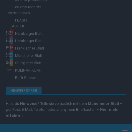
cozmo records
cozmo news
FLASH
FLASH UP
Nürnberger Blatt
Hamburger Blatt
Fränkisches Blatt
Münchener Blatt
Stuttgarter Blatt
KULINARIKUM.
Raffi Gasser
HINWEISGEBER
Hast du
Hinweise
? Teile sie vertraulich mit dem
Münchener Blatt
–
per Post, E-Mail, Telefon oder anonymem Briefkasten –
Hier mehr
erfahren
.