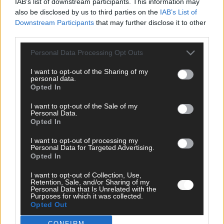
IAB’s list of downstream participants. This information may
also be disclosed by us to third parties on the
IAB’s List of
Downstream Participants
that may further disclose it to other
third parties.
Personal Data Processing Opt Outs
I want to opt-out of the Sharing of my
personal data.
Opted In
Bulgarien hat gewonnen – aber der ESC 2026
I want to opt-out of the Sale of my
hinterlässt unbeantwortete Fragen
Personal Data.
Opted In
Mai 2026
I want to opt-out of processing my
Personal Data for Targeted Advertising.
Opted In
EUROVISION
ESC-Finale 2026: DARA siegt für Bulgarien – Finnland
enttäuscht, Israel polarisiert
I want to opt-out of Collection, Use,
Retention, Sale, and/or Sharing of my
Mai 2026
Personal Data that Is Unrelated with the
Purposes for which it was collected.
Opted Out
EUROVISION
CONFIRM