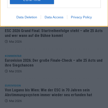
ESC 2026 Finale: JJ mit Mozart-Eröffnung, Eurovision-
Allstars und Parov Stelar als Interval Acts
Mai 2026
Data Deletion
Data Access
Privacy Policy
EUROVISION
ESC 2026 Grand Final: Startreihenfolge steht – alle 25 Acts
und wer wann auf die Bühne kommt
Mai 2026
KOMMENTAR
Eurovision 2026: Der große Finale-Check – alle 25 Acts und
ihre Siegchancen
Mai 2026
EUROVISION
Von Lugano bis Wien: Wie der ESC in 70 Jahren sein
Abstimmungssystem immer wieder neu erfunden hat
Mai 2026