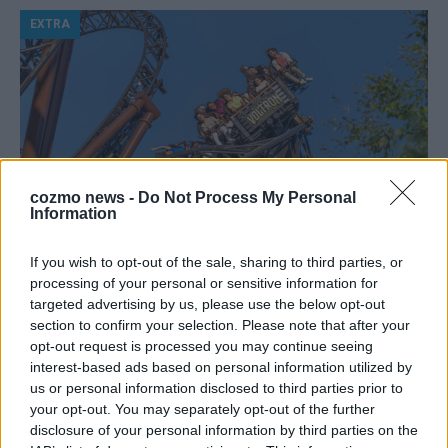
EXTRA
cozmo news -
Do Not Process My Personal
Information
Europa-Park Sommersaison 2026: Monaco, Sallys
If you wish to opt-out of the sale, sharing to third parties, or
processing of your personal or sensitive information for
Café und Westernstadt – alle Neuheiten im
targeted advertising by us, please use the below opt-out
Überblick
section to confirm your selection. Please note that after your
Juni 2026
opt-out request is processed you may continue seeing
interest-based ads based on personal information utilized by
us or personal information disclosed to third parties prior to
KOMMENTAR
your opt-out. You may separately opt-out of the further
disclosure of your personal information by third parties on the