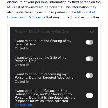
disclosure of your personal information by third parties on the
IAB’s list of downstream participants. This information may
SCHNELL ZUM RESSORT
also be disclosed by us to third parties on the
IAB’s List of
Downstream Participants
that may further disclose it to other
Nachrichten
third parties.
Politik
Wirtschaft
Personal Data Processing Opt Outs
Ratgeber
Wissen
I want to opt-out of the Sharing of my
Extra
personal data.
Kommentar
Opted In
Streams & Storys
Eurovision
I want to opt-out of the Sale of my
Personal Data.
Opted In
FLASH – DAS VIDEOPORTAL
I want to opt-out of processing my
Personal Data for Targeted Advertising.
Opted In
I want to opt-out of Collection, Use,
Retention, Sale, and/or Sharing of my
Personal Data that Is Unrelated with the
Purposes for which it was collected.
Opted Out
ÜBER UNS