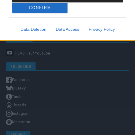
CONFIRM
Unternehmensporträt
Ehtikrichtlinie & Faktencheck
Redaktion und Verwaltung
Data Deletion
Data Access
Privacy Policy
YOUTUBE
FLASH
auf YouTube
FOLGE UNS
Facebook
Bluesky
Tumblr
Threads
Instagram
Mastodon