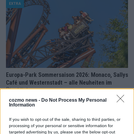
EXTRA
Europa-Park Sommersaison 2026: Monaco, Sallys
Café und Westernstadt – alle Neuheiten im
Überblick
Juni 2026
cozmo news -
Do Not Process My Personal
Information
KOMMENTAR
If you wish to opt-out of the sale, sharing to third parties, or
processing of your personal or sensitive information for
targeted advertising by us, please use the below opt-out