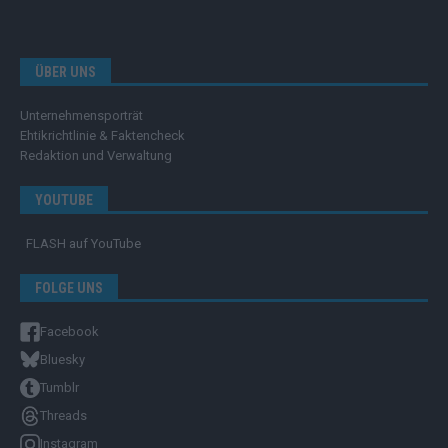
ÜBER UNS
Unternehmensporträt
Ehtikrichtlinie & Faktencheck
Redaktion und Verwaltung
YOUTUBE
FLASH
auf YouTube
FOLGE UNS
Facebook
Bluesky
Tumblr
Threads
Instagram