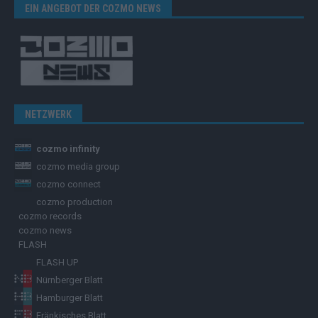
EIN ANGEBOT DER COZMO NEWS
NETZWERK
cozmo infinity
cozmo media group
cozmo connect
cozmo production
cozmo records
cozmo news
FLASH
FLASH UP
Nürnberger Blatt
Hamburger Blatt
Fränkisches Blatt