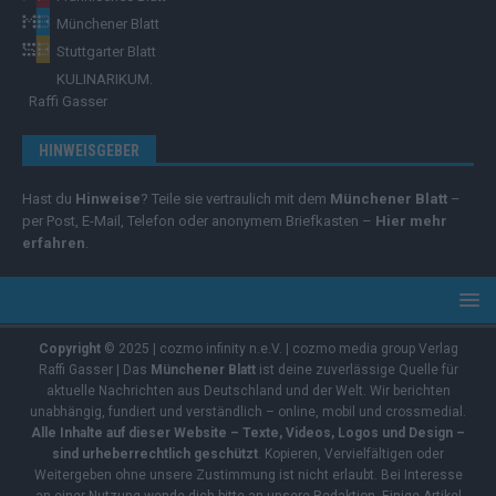
Münchener Blatt
Stuttgarter Blatt
KULINARIKUM.
Raffi Gasser
HINWEISGEBER
Hast du
Hinweise
? Teile sie vertraulich mit dem
Münchener Blatt
–
per Post, E-Mail, Telefon oder anonymem Briefkasten –
Hier mehr
erfahren
.
Copyright
© 2025 | cozmo infinity n.e.V. | cozmo media group Verlag
Raffi Gasser | Das
Münchener Blatt
ist deine zuverlässige Quelle für
aktuelle Nachrichten aus Deutschland und der Welt. Wir berichten
unabhängig, fundiert und verständlich – online, mobil und crossmedial.
Alle Inhalte auf dieser Website – Texte, Videos, Logos und Design –
sind urheberrechtlich geschützt
. Kopieren, Vervielfältigen oder
Weitergeben ohne unsere Zustimmung ist nicht erlaubt. Bei Interesse
an einer Nutzung wende dich bitte an unsere Redaktion. Einige Artikel