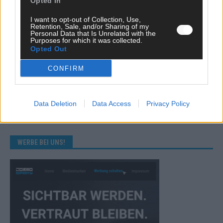
Opted In
KOMMENTAR
I want to opt-out of Collection, Use,
Eurovision 2026: Der große Finale-Check – alle 25 Acts und
Retention, Sale, and/or Sharing of my
Personal Data that Is Unrelated with the
ihre Siegchancen
Purposes for which it was collected.
Opted Out
Mai 2026
CONFIRM
EUROVISION
Von Lugano bis Wien: Wie der ESC in 70 Jahren sein
Abstimmungssystem immer wieder neu erfunden hat
Data Deletion
Data Access
Privacy Policy
Mai 2026
WERBE BEI UNS!