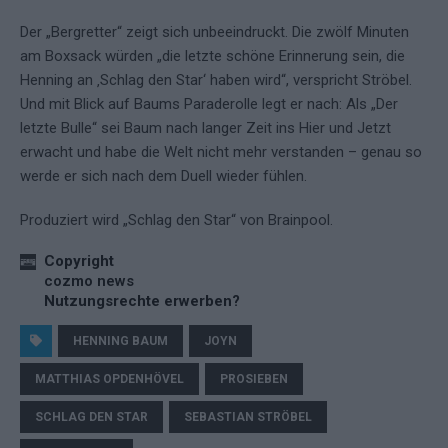
Der „Bergretter“ zeigt sich unbeeindruckt. Die zwölf Minuten
am Boxsack würden „die letzte schöne Erinnerung sein, die
Henning an ‚Schlag den Star‘ haben wird“, verspricht Ströbel.
Und mit Blick auf Baums Paraderolle legt er nach: Als „Der
letzte Bulle“ sei Baum nach langer Zeit ins Hier und Jetzt
erwacht und habe die Welt nicht mehr verstanden – genau so
werde er sich nach dem Duell wieder fühlen.
Produziert wird „Schlag den Star“ von Brainpool.
Copyright
cozmo news
Nutzungsrechte erwerben?
HENNING BAUM
JOYN
MATTHIAS OPDENHÖVEL
PROSIEBEN
SCHLAG DEN STAR
SEBASTIAN STRÖBEL