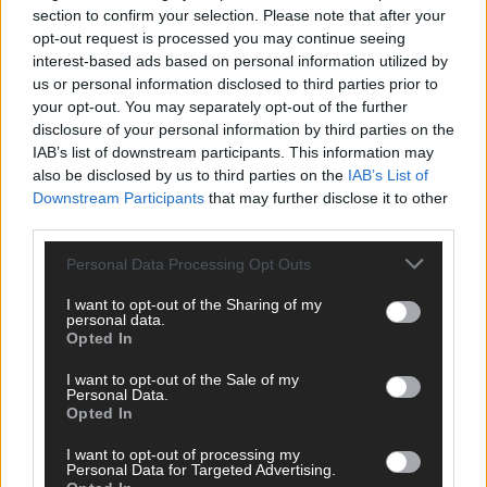
Bulgarien hat gewonnen – aber der ESC 2026
section to confirm your selection. Please note that after your
hinterlässt unbeantwortete Fragen
opt-out request is processed you may continue seeing
Mai 2026
interest-based ads based on personal information utilized by
us or personal information disclosed to third parties prior to
your opt-out. You may separately opt-out of the further
EUROVISION
disclosure of your personal information by third parties on the
ESC-Finale 2026: DARA siegt für Bulgarien – Finnland
IAB’s list of downstream participants. This information may
enttäuscht, Israel polarisiert
also be disclosed by us to third parties on the
IAB’s List of
Mai 2026
Downstream Participants
that may further disclose it to other
third parties.
EUROVISION
Personal Data Processing Opt Outs
ESC 2026 Finale: JJ mit Mozart-Eröffnung, Eurovision-
Allstars und Parov Stelar als Interval Acts
I want to opt-out of the Sharing of my
personal data.
Mai 2026
Opted In
I want to opt-out of the Sale of my
EUROVISION
Personal Data.
ESC 2026 Grand Final: Startreihenfolge steht – alle 25 Acts
Opted In
und wer wann auf die Bühne kommt
I want to opt-out of processing my
Mai 2026
Personal Data for Targeted Advertising.