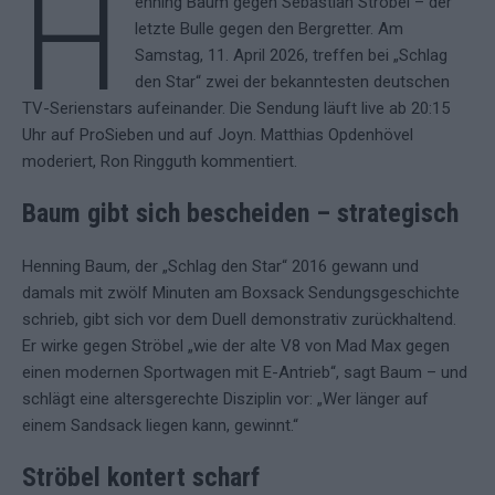
H
enning Baum gegen Sebastian Ströbel – der
letzte Bulle gegen den Bergretter. Am
Samstag, 11. April 2026, treffen bei „Schlag
den Star“ zwei der bekanntesten deutschen
TV-Serienstars aufeinander. Die Sendung läuft live ab 20:15
Uhr auf ProSieben und auf Joyn. Matthias Opdenhövel
moderiert, Ron Ringguth kommentiert.
Baum gibt sich bescheiden – strategisch
Henning Baum, der „Schlag den Star“ 2016 gewann und
damals mit zwölf Minuten am Boxsack Sendungsgeschichte
schrieb, gibt sich vor dem Duell demonstrativ zurückhaltend.
Er wirke gegen Ströbel „wie der alte V8 von Mad Max gegen
einen modernen Sportwagen mit E-Antrieb“, sagt Baum – und
schlägt eine altersgerechte Disziplin vor: „Wer länger auf
einem Sandsack liegen kann, gewinnt.“
Ströbel kontert scharf