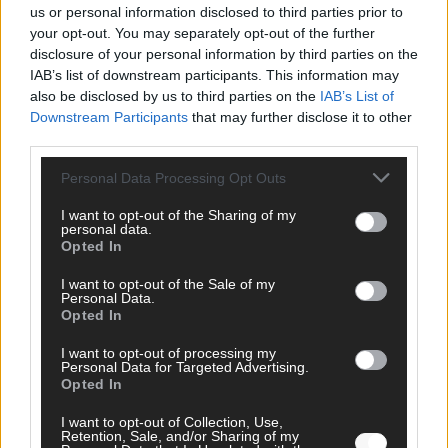
us or personal information disclosed to third parties prior to
SCHNELL ZUM RESSORT
your opt-out. You may separately opt-out of the further
disclosure of your personal information by third parties on the
IAB’s list of downstream participants. This information may
Nachrichten
Politik
also be disclosed by us to third parties on the
IAB’s List of
Wirtschaft
Downstream Participants
that may further disclose it to other
Ratgeber
third parties.
Wissen
Extra
Personal Data Processing Opt Outs
Kommentar
I want to opt-out of the Sharing of my
Streams & Storys
personal data.
Eurovision
Opted In
FLASH – DAS VIDEOPORTAL
I want to opt-out of the Sale of my
Personal Data.
Opted In
I want to opt-out of processing my
Personal Data for Targeted Advertising.
ÜBER UNS
Opted In
Unternehmensporträt
I want to opt-out of Collection, Use,
Ehtikrichtlinie & Faktencheck
Retention, Sale, and/or Sharing of my