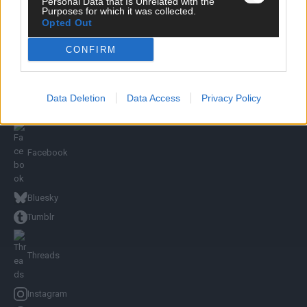
Personal Data that Is Unrelated with the
Redaktion und Verwaltung
Purposes for which it was collected.
Opted Out
YOUTUBE
CONFIRM
FLASH
auf YouTube
FOLGE UNS
Data Deletion
Data Access
Privacy Policy
Facebook
Bluesky
Tumblr
Threads
Instagram